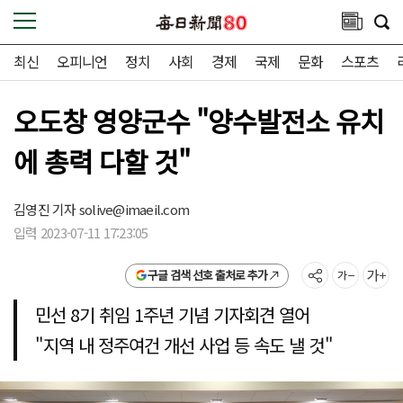
최신
오피니언
정치
사회
경제
국제
문화
스포츠
오도창 영양군수 "양수발전소 유치
에 총력 다할 것"
김영진 기자
solive@imaeil.com
입력 2023-07-11 17:23:05
구글 검색 선호 출처로 추가
민선 8기 취임 1주년 기념 기자회견 열어
"지역 내 정주여건 개선 사업 등 속도 낼 것"