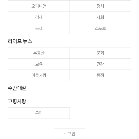
오피니언
정치
경제
사회
국제
스포츠
라이프 뉴스
부동산
문화
교육
건강
이웃사랑
동정
주간매일
고향사랑
구미
로그인