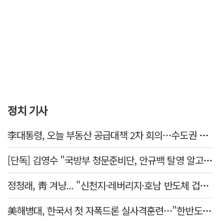
정치 기사
李대통령, 오늘 부동산 공급대책 2차 회의…수도권 공급안 논의
[단독] 김영수 "국방부 청문준비단, 안규백 탈영 알고있었다"
정청래, 靑 겨냥... "신천지·레버리지·호남 반도체 겁박 사과하라"
美해병대, 한국서 첫 자폭드론 실사격훈련…"한반도 지형 학습"