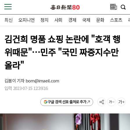
최신
오피니언
정치
사회
경제
국제
문화
스포츠
김건희 명품 쇼핑 논란에 "호객 행
위때문"…민주 "국민 짜증지수만
올라"
김봄이 기자 bom@imaeil.com
입력 2023-07-15 12:39:16
구글 검색 선호 출처로 추가