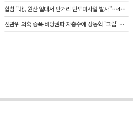
합참 "北, 원산 일대서 단거리 탄도미사일 발사"…42일 만
선관위 의혹 증폭·비당권파 자충수에 장동혁 '그립' 더 강해졌다