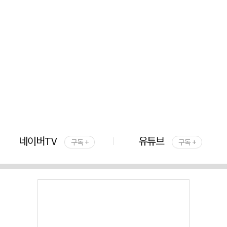
네이버TV
유튜브
구독 +
구독 +