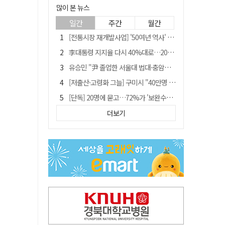
많이 본 뉴스
일간
주간
월간
[전통시장 재개발사업] '50여년 역사' 수성시장 자리에 25층 주상복합 들어선다
李대통령 지지율 다시 40%대로…20대는 18.8%p 급락
유승민 "尹 졸업한 서울대 법대·충암고도 없애야"…李 육사 통합 직격
[저출산·고령화 그늘] 구미시 "40만명 사수" 고령군 "3만명대 회복"
[단독] 20명에 묻고…72%가 '보완수사권 폐지'?
[전통시장 재개발사업] 신천시장 재개발, 준공 후에도 소송전
더보기
李대통령 "육사 출신이 또 쿠데타 할 수도"…육사 총동창회 "정치적 보복"
"김용민, 흑백논리로 세상 보는 듯" 검찰 내부서 지탄
[인사]경상북도
포항에 6천억원 규모 AI 데이터센터 들어선다