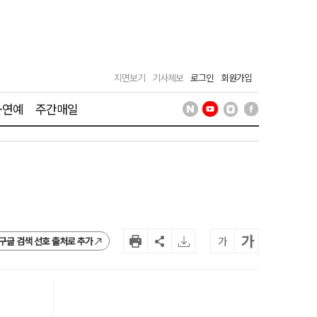
지면보기
기사제보
로그인
회원가입
·연예
주간매일
가
가
구글 검색 선호 출처로 추가