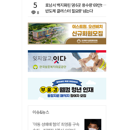
호남서 백지화된 댐 6곳 용수량 69만t…
반도체 클러스터 필요량 넘는다
8
이슈&뉴스
'아동 성매매 혐의' 최영중 구속