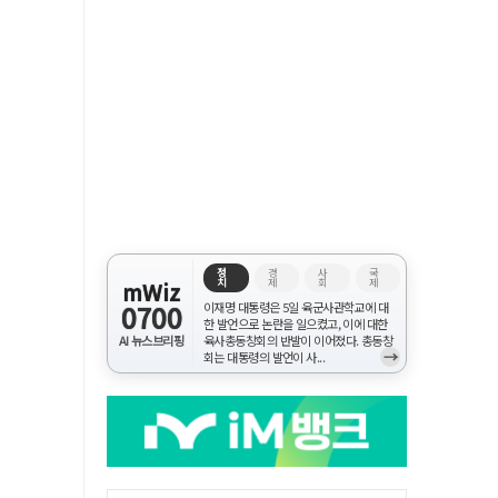
정
경
사
국
치
제
회
제
mWiz
0700
이재명 대통령은 5일 육군사관학교에 대
한 발언으로 논란을 일으켰고, 이에 대한
AI 뉴스브리핑
육사총동창회의 반발이 이어졌다. 총동창
→
회는 대통령의 발언이 사...