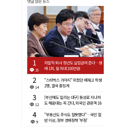
댓글 많은 뉴스
자발적 퇴사 청년도 실업급여 준다…생
애 1회, 월 최대 100만원
25
"스타벅스 가야지" 외쳤던 배재고 학생
2명, 결국 중징계
14
[부산에도 밀리는 대구] 동성로 지나쳐
도 해운대는 꼭 간다, 외국인 관광객 16
12
배 차이
"부동산도 주식도 잘못했다"…국민 절
반 이상, 정부 경제정책 '부정'
9