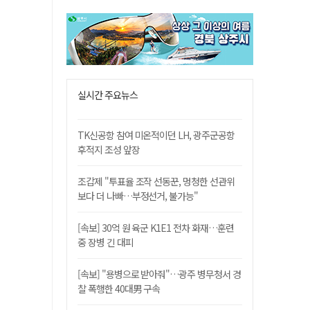
실시간 주요뉴스
TK신공항 참여 미온적이던 LH, 광주군공항
후적지 조성 앞장
조갑제 "투표율 조작 선동꾼, 멍청한 선관위
보다 더 나빠…부정선거, 불가능"
[속보] 30억 원 육군 K1E1 전차 화재…훈련
중 장병 긴 대피
[속보] "용병으로 받아줘"…광주 병무청서 경
찰 폭행한 40대男 구속