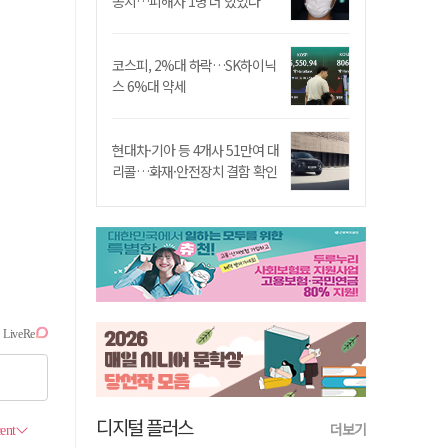
송치…피해자 1명 더 있었다
코스피, 2%대 하락…SK하이닉
스 6%대 약세
현대차·기아 등 4개사 51만여 대
리콜…화재·안전장치 결함 확인
디지털 플러스
더보기