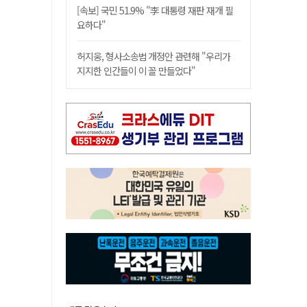
[속보] 국민 51.9% "李 대통령 재판 재개 필
요하다"
허지웅, 형사소송법 개정안 관련해 "우리가
지지한 인간들이 이 꼴 만들었다"