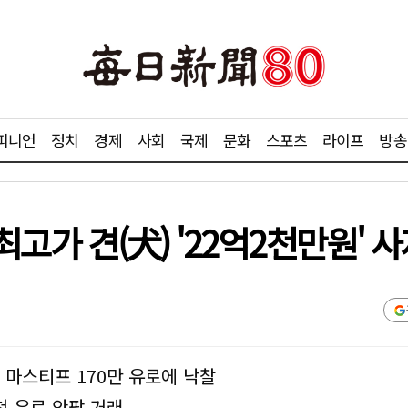
피니언
정치
경제
사회
국제
문화
스포츠
라이프
방송
세계 최고가 견(犬) '22억2천만원' 
 마스티프 170만 유로에 낙찰
천 유로 안팎 거래