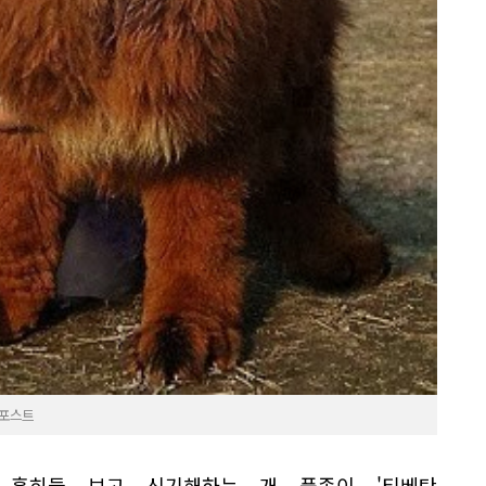
욕포스트
럼 흔히들 보고 신기해하는 개 품종이 '티베탄