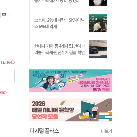
송치…피해자 1명 더 있었다
 시위
코스피, 2%대 하락…SK하이닉
스 6%대 약세
현대차·기아 등 4개사 51만여 대
리콜…화재·안전장치 결함 확인
디지털 플러스
더보기