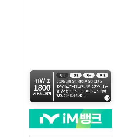
정치
경제
사회
국제
mWiz
이재명 대통령의 국정 운영 지지율이
1800
40%대로 하락했으며, 특히 20대에서 긍
정 평가는 33.9%로 18.8%포인트 하락
AI 뉴스브리핑
했다. 여론조사에서는...
→