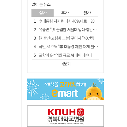
많이 본 뉴스
일간
주간
월간
李대통령 지지율 다시 40%대로…20대는 18.8%p 급락
유승민 "尹 졸업한 서울대 법대·충암고도 없애야"…李 육사 통합 직격
[저출산·고령화 그늘] 구미시 "40만명 사수" 고령군 "3만명대 회복"
국민 51.9% "李 대통령 재판 재개 필요하다"
포항에 6천억원 규모 AI 데이터센터 들어선다
李대통령 "육사 출신이 또 쿠데타 할 수도"…육사 총동창회 "정치적 보복"
더보기
경찰, 홍명보 선임 의혹 수사…대한축구협회 전격 압수수색
경북 영천시, 9월부터 11월까지 반값 여행 혜택 제공
"김용민, 흑백논리로 세상 보는 듯" 검찰 내부서 지탄
월 매출 9천만원에도 문 닫는 영양 젖소농장… "일할 사람이 없어"