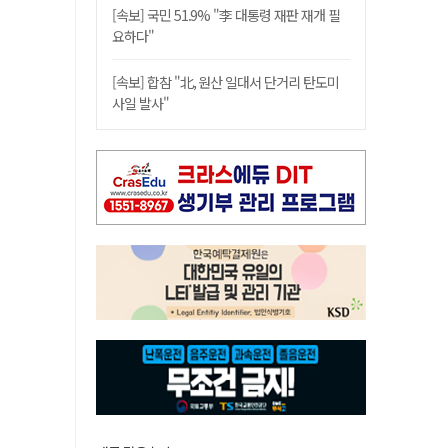
[속보] 국민 51.9% "李 대통령 재판 재개 필
요하다"
[속보] 합참 "北, 원산 일대서 단거리 탄도미
사일 발사"