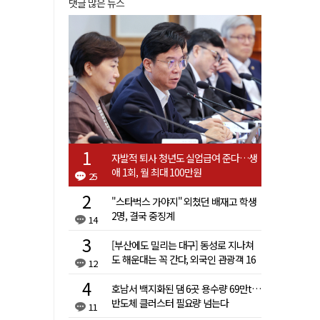
댓글 많은 뉴스
자발적 퇴사 청년도 실업급여 준다…생
애 1회, 월 최대 100만원
25
"스타벅스 가야지" 외쳤던 배재고 학생
2명, 결국 중징계
14
[부산에도 밀리는 대구] 동성로 지나쳐
도 해운대는 꼭 간다, 외국인 관광객 16
12
배 차이
호남서 백지화된 댐 6곳 용수량 69만t…
반도체 클러스터 필요량 넘는다
11