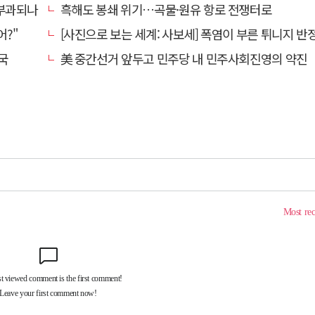
 부과되나
흑해도 봉쇄 위기…곡물·원유 항로 전쟁터로
어?"
[사진으로 보는 세계: 사보세] 폭염이 부른 튀니지 반정부
국
美 중간선거 앞두고 민주당 내 민주사회진영의 약진