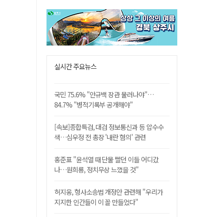
실시간 주요뉴스
국민 75.6% "안규백 장관 물러나야"…
84.7% "병적기록부 공개해야"
[속보]종합특검, 대검 정보통신과 등 압수수
색…심우정 전 총장 '내란 혐의' 관련
홍준표 "윤석열 때 단물 빨던 이들 어디갔
나…원희룡, 정치무상 느꼈을 것"
허지웅, 형사소송법 개정안 관련해 "우리가
지지한 인간들이 이 꼴 만들었다"