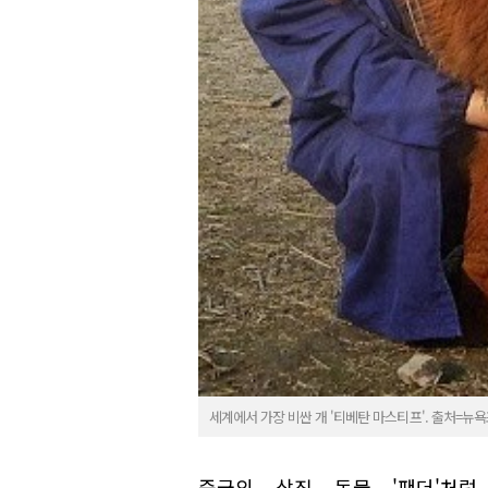
세계에서 가장 비싼 개 '티베탄 마스티프'. 출처=뉴
중국의 상징 동물 '팬더'처