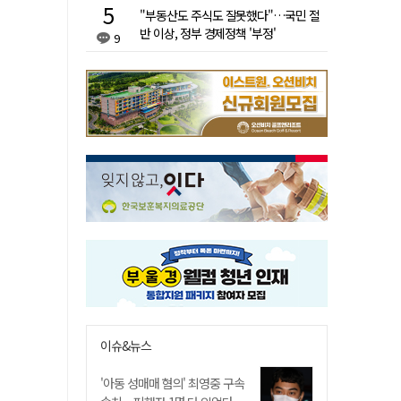
"부동산도 주식도 잘못했다"…국민 절
반 이상, 정부 경제정책 '부정'
9
이슈&뉴스
'아동 성매매 혐의' 최영중 구속