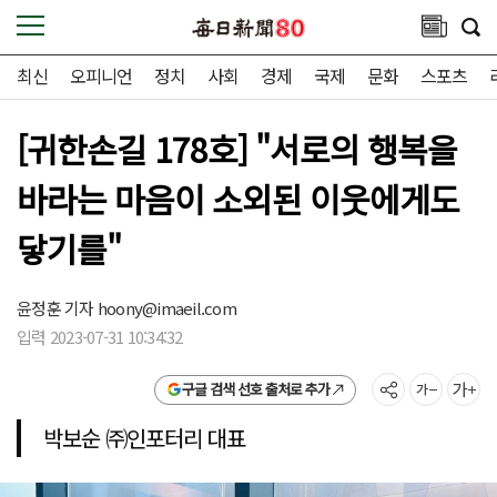
최신
오피니언
정치
사회
경제
국제
문화
스포츠
[귀한손길 178호] "서로의 행복을
바라는 마음이 소외된 이웃에게도
닿기를"
윤정훈 기자
hoony@imaeil.com
입력 2023-07-31 10:34:32
구글 검색 선호 출처로 추가
박보순 ㈜인포터리 대표