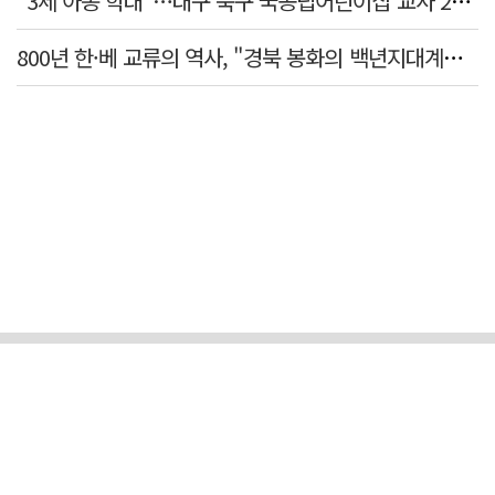
"3세 아동 학대"…대구 북구 국공립어린이집 교사 2명 검찰 송치
800년 한·베 교류의 역사, "경북 봉화의 백년지대계로 피어난다"