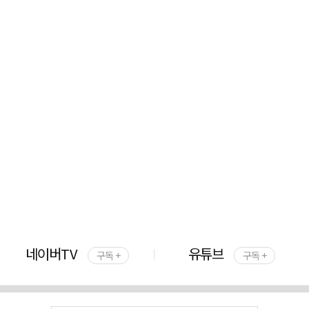
네이버TV
유튜브
구독 +
구독 +