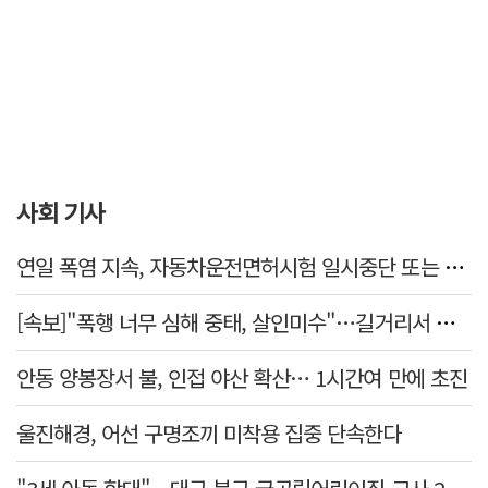
사회 기사
연일 폭염 지속, 자동차운전면허시험 일시중단 또는 축소 운영
[속보]"폭행 너무 심해 중태, 살인미수"…길거리서 지인 수십회 때린 50대 '긴급체포'
안동 양봉장서 불, 인접 야산 확산… 1시간여 만에 초진
울진해경, 어선 구명조끼 미착용 집중 단속한다