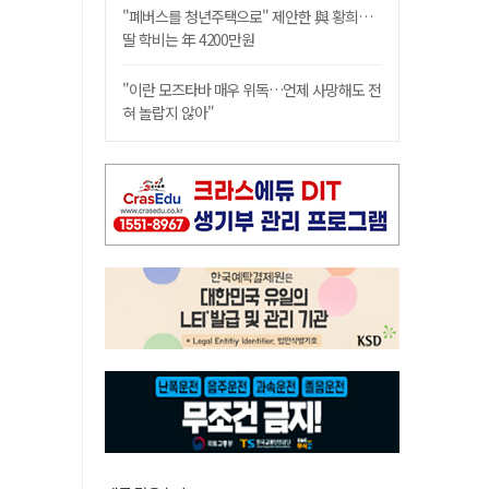
"폐버스를 청년주택으로" 제안한 與 황희…
딸 학비는 年 4200만원
"이란 모즈타바 매우 위독…언제 사망해도 전
혀 놀랍지 않아"