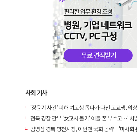
사회 기사
'장윤기 사건' 피해 여고생 돕다가 다친 고교생, 의
전북 경찰 간부 '女교사 몰카' 아들 폰 부수고…"처벌 못하는 사안" 내부
김병삼 경북 영천시장, 이번엔 국회 공략…'마사회 본사 이전·광역교통망 확충