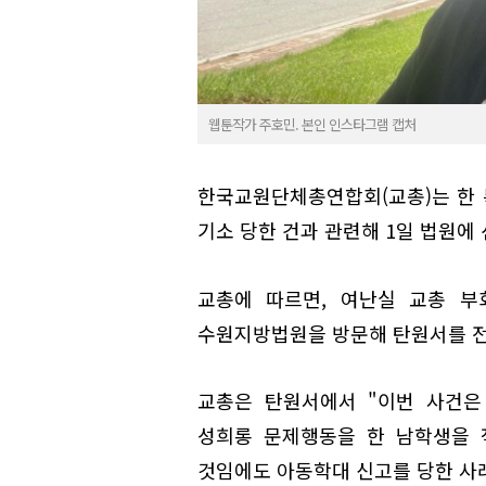
웹툰작가 주호민. 본인 인스타그램 캡처
한국교원단체총연합회(교총)는 한
기소 당한 건과 관련해 1일 법원에
교총에 따르면, 여난실 교총 부
수원지방법원을 방문해 탄원서를 
교총은 탄원서에서 "이번 사건은
성희롱 문제행동을 한 남학생을 
것임에도 아동학대 신고를 당한 사