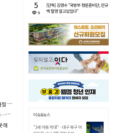
[단독] 김영수 "국방부 청문준비단, 안규
백 탈영 알고있었다"
9
사고'
검거
이슈&뉴스
 못해
"3세 아동 학대"…대구 북구 어