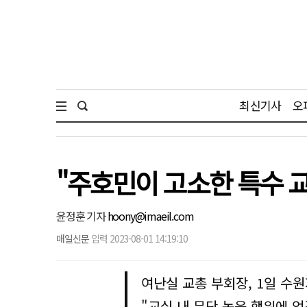
최신기사
오
"주호민이 고소한 특수 
윤정훈 기자
hoony@imaeil.com
매일신문
입력 2023-08-01 14:19:10
여난실 교총 부회장, 1일 수
"교실 내 무단 녹음 행위에 