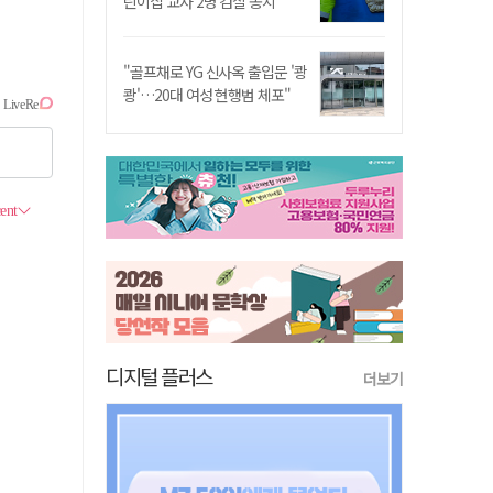
린이집 교사 2명 검찰 송치
"골프채로 YG 신사옥 출입문 '쾅
쾅'…20대 여성 현행범 체포"
디지털 플러스
더보기