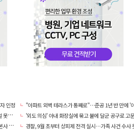
상자 인정
"아파트 외벽 테라스가 통째로"…준공 1년 반 만에 '아찔 
망에 글
'외도 의심' 아내 화장실에 묶고 불에 달군 공구로 고문…남편 
' 요청
경찰, 9월 초부터 상피제 전격 실시…가족 사건 수사