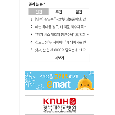
많이 본 뉴스
일간
주간
월간
[단독] 김영수 "국방부 청문준비단, 안규백 탈영 알고있었다"
타는 목마름 청도, 해 저문 저수지 둑에 군수가 서 있었다
"폐기 버스 개조해 청년주택" 與 황희…'딸 학비는 年 4200만원'
청도군정 '두 시어머니'가 되어서는 안된다
外人 한 달 새 8000억 담았는데…LG이노텍 목표주가는 왜 엇갈릴까
임시휴업 들어갔던 홈플러스 영주점, 7일 영업 재개…지하 1층만 운영
더보기
신세계사이먼, 대구 아울렛 토지매매 계약 체결… 사업 본궤도
SK하이닉스, 주당 375원 분기 배당 공시…"3분기 중 주주환원 방안 확정"
이의준 전 경북도 새마을봉사과장, 제28대 울릉군 부군수 취임
"상법개정해도 주주가 '봉'"…하이닉스 솔리다임 상장설에 술렁[개미와글와글]