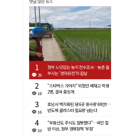
댓글 많은 뉴스
정부 느닷없는 농지 전수조사…농촌 들
쑤시는 '경자유전'의 칼날
28
"스타벅스 가야지" 외쳤던 배재고 학생
2명, 결국 중징계
18
호남서 백지화된 댐 6곳 용수량 69만t…
반도체 클러스터 필요량 넘는다
16
"부동산도 주식도 잘못했다"…국민 절
반 이상, 정부 경제정책 '부정'
10