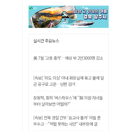
실시간 주요뉴스
美 7월 '고용 충격'…예상 밖 2만3000명 감소
[속보] '외도 의심' 아내 화장실에 묶고 불에 달
군 공구로 고문…남편 검거
장동혁, 황희 '버스하우스'에 "與 의원 자녀들
부터 살아보면 어떨까?"
[속보] 전북 경찰 간부 '女교사 몰카' 아들 폰
부수고…"처벌 못하는 사안" 내부망에 글