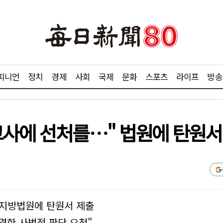
피니언
정치
경제
사회
국제
문화
스포츠
라이프
방송
교사에 선처를…" 법원에 탄원서
원지방법원에 탄원서 제출
엄격한 사법적 판단 요청"