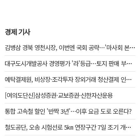
경제 기사
김병삼 경북 영천시장, 이번엔 국회 공략…'마사회 본사 이전·광역교통망 확충' 요청
대구도시개발공사 경영평가 '라'등급…토지 판매 부진에 1년 만에 두 단계 '뚝'
예탁결제원, 비상장·조각투자 장외거래 청산결제 인프라 구축 착수…연내 가동
[여의도단신]삼성증권·교보증권·신한자산운용
통합 고속철 할인 '반짝 3년'…이후 요금 도로 오른다?
철도공단, 오송 시험선로 5㎞ 연장구간 7일 조기 개통…LA 메트로 사업 지원