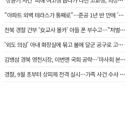
'장윤기 사건' 피해 여고생 돕다가 다친 고교생, 의상자 인정
"아파트 외벽 테라스가 통째로"…준공 1년 반 만에 '아찔 사고'
전북 경찰 간부 '女교사 몰카' 아들 폰 부수고…"처벌 못하는 사안" 내부망에 글
'외도 의심' 아내 화장실에 묶고 불에 달군 공구로 고문…남편 검거
김병삼 경북 영천시장, 이번엔 국회 공략…'마사회 본사 이전·광역교통망 확충' 요청
경찰, 9월 초부터 상피제 전격 실시…가족 사건 수사 못해