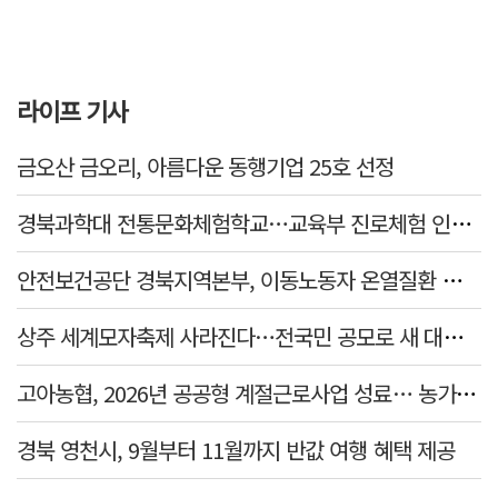
라이프 기사
금오산 금오리, 아름다운 동행기업 25호 선정
경북과학대 전통문화체험학교…교육부 진로체험 인증기관 선정
안전보건공단 경북지역본부, 이동노동자 온열질환 예방 캠페인
상주 세계모자축제 사라진다…전국민 공모로 새 대표축제 발굴 나서
고아농협, 2026년 공공형 계절근로사업 성료… 농가 일손 부족 해소 '효자'
경북 영천시, 9월부터 11월까지 반값 여행 혜택 제공