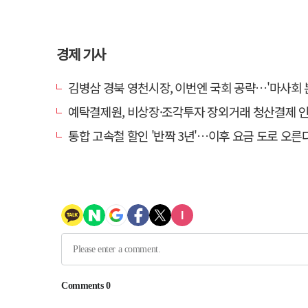
경제 기사
김병삼 경북 영천시장, 이번엔 국회 공략…'마사회 본사 이전·광역교통망 확충
예탁결제원, 비상장·조각투자 장외거래 청산결제 인프라 구축 착수…연
통합 고속철 할인 '반짝 3년'…이후 요금 도로 오른