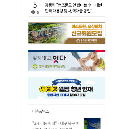
장동혁 "법조문도 안 봤다는 李…대한
민국 대통령 맞나, 역대급 망언"
6
이슈&뉴스
"3세 아동 학대"…대구 북구 어