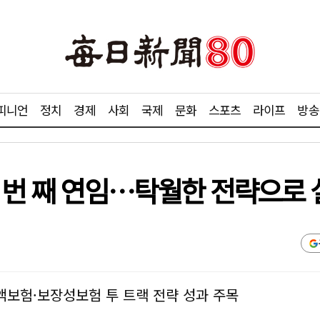
피니언
정치
경제
사회
국제
문화
스포츠
라이프
방송
 번 째 연임…탁월한 전략으로 
변액보험·보장성보험 투 트랙 전략 성과 주목