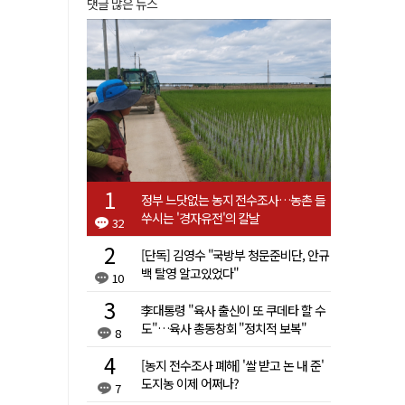
댓글 많은 뉴스
정부 느닷없는 농지 전수조사…농촌 들
쑤시는 '경자유전'의 칼날
32
[단독] 김영수 "국방부 청문준비단, 안규
백 탈영 알고있었다"
10
李대통령 "육사 출신이 또 쿠데타 할 수
도"…육사 총동창회 "정치적 보복"
8
[농지 전수조사 폐해] '쌀 받고 논 내 준'
도지농 이제 어쩌나?
7