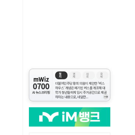
정
경
사
국
치
제
회
제
mWiz
0700
더불어민주당 황희 의원이 제안한 '버스
하우스' 개념은 폐기된 버스를 개조해 대
AI 뉴스브리핑
학가 청년들에게 임시 주거공간으로 제공
→
하자는 내용으로, 네덜란...