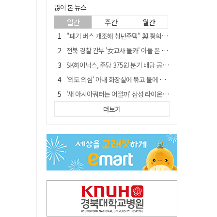
많이 본 뉴스
일간
주간
월간
"폐기 버스 개조해 청년주택" 與 황희…'딸 학비는 年 4200만원'
전북 경찰 간부 '女교사 몰카' 아들 폰 부수고…"처벌 못하는 사안" 내부망에 글
SK하이닉스, 주당 375원 분기 배당 공시…"3분기 중 주주환원 방안 확정"
'외도 의심' 아내 화장실에 묶고 불에 달군 공구로 고문…남편 검거
'새 아시아쿼터는 어떨까' 삼성 라이온즈, 새 얼굴 투수 미야모리 영입
박권현 청도군수, '햇빛 연금 사업' 공약 시동걸어
더보기
김병삼 경북 영천시장, 이번엔 국회 공략…'마사회 본사 이전·광역교통망 확충' 요청
봉화서 주택 에어컨 실외기에서 시작된 불… 주택 화재로 번져
[시사뒷담] MOU의 함정, 협약식이 투자 확정은 아니긴 해
경찰, 9월 초부터 상피제 전격 실시…가족 사건 수사 못해