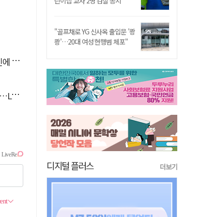
린이집 교사 2명 검찰 송치
"골프채로 YG 신사옥 출입문 '쾅
쾅'…20대 여성 현행범 체포"
'뚝'
 지원
디지털 플러스
더보기