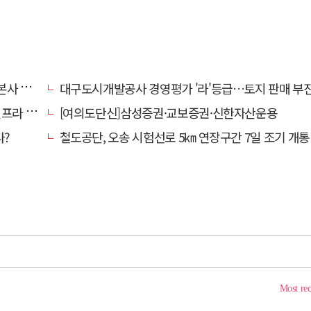
' 요청
대구도시개발공사 경영평가 '라'등급…토지 판매 부진에 1년 만에 두 단계 
내 가동
[여의도단신]삼성증권·교보증권·신한자산운용
다?
철도공단, 오송 시험선로 5㎞ 연장구간 7일 조기 개통…LA 메트로 사업