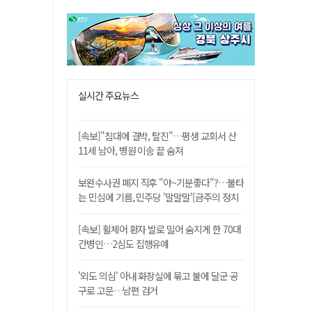
실시간 주요뉴스
[속보]"침대에 결박, 탈진"…평생 교회서 산
11세 남아, 병원 이송 끝 숨져
보완수사권 폐지 직후 "야~기분좋다"?…불타
는 민심에 기름, 민주당 '말말말'[금주의 정치
舌전]
[속보] 휠체어 환자 발로 밀어 숨지게 한 70대
간병인…2심도 집행유예
'외도 의심' 아내 화장실에 묶고 불에 달군 공
구로 고문…남편 검거