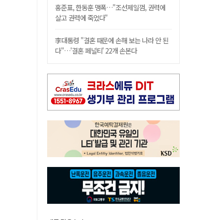
홍준표, 한동훈 맹폭…"조선제일껌, 권력에
살고 권력에 죽었다"
李대통령 "결혼 때문에 손해 보는 나라 안 된
다"…'결혼 페널티' 22개 손본다