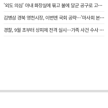
'외도 의심' 아내 화장실에 묶고 불에 달군 공구로 고문…남편 검거
김병삼 경북 영천시장, 이번엔 국회 공략…'마사회 본사 이전·광역교통망 확충' 요청
경찰, 9월 초부터 상피제 전격 실시…가족 사건 수사 못해