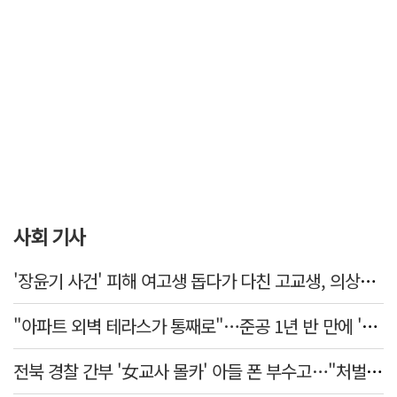
사회 기사
'장윤기 사건' 피해 여고생 돕다가 다친 고교생, 의상자 인정
"아파트 외벽 테라스가 통째로"…준공 1년 반 만에 '아찔 사고'
전북 경찰 간부 '女교사 몰카' 아들 폰 부수고…"처벌 못하는 사안" 내부망에 글