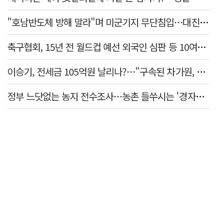
"호남반도체 방해 말라"며 미군기지 무단침입…대진연 회원 3명 '구속'
축구협회, 15년 전 월드컵 예선 외국인 심판 등 10여명에 '성 접대'
이승기, 전세금 105억원 날리나?…"구속된 차가원, 형사 범죄 영역"
정부 느닷없는 농지 전수조사…농촌 들쑤시는 '경자유전'의 칼날