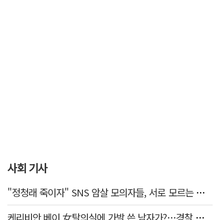
사회 기사
"정청래 죽이자" SNS 암살 모의자들, 서로 모르는 사이였다…檢송치
케리비안 베이 女탈의실에 가발 쓴 남자가?…경찰 추적 중