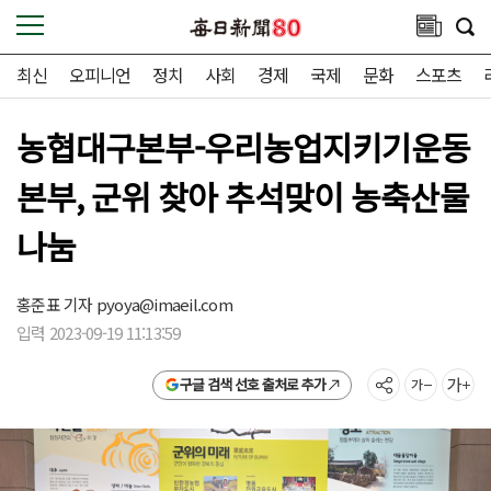
최신
오피니언
정치
사회
경제
국제
문화
스포츠
농협대구본부-우리농업지키기운동
본부, 군위 찾아 추석맞이 농축산물
나눔
홍준표 기자
pyoya@imaeil.com
입력 2023-09-19 11:13:59
구글 검색 선호 출처로 추가