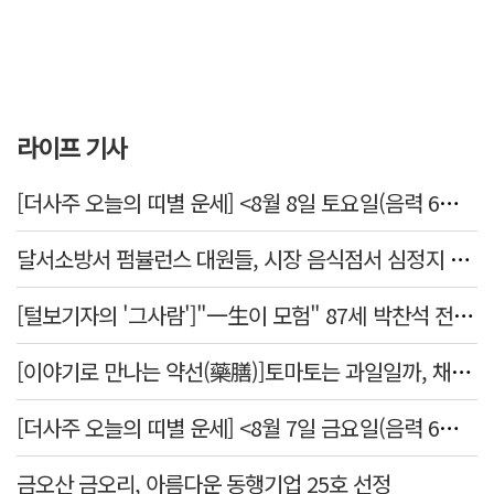
라이프 기사
[더사주 오늘의 띠별 운세] <8월 8일 토요일(음력 6월26일)>
달서소방서 펌뷸런스 대원들, 시장 음식점서 심정지 환자 생명 살려
[털보기자의 '그사람']"一生이 모험" 87세 박찬석 전 경북대 총장
[이야기로 만나는 약선(藥膳)]토마토는 과일일까, 채소일까
[더사주 오늘의 띠별 운세] <8월 7일 금요일(음력 6월25일)>
금오산 금오리, 아름다운 동행기업 25호 선정