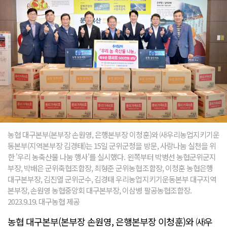
농협 대구본부(본부장 손원영, 은행본부장 이청훈)와 ㈔우리농업지키기운
동본부(지역본부장 김경태)는 15일 군위군청을 방문, 사랑나눔 실천을 위
한 '우리 농축산물 나눔 행사'를 실시했다. 왼쪽부터 박병선 농협군위군지
부장, 박배은 군위축협조합장, 최형준 군위농협조합장, 이청훈 농협은행
대구본부장, 김진열 군위군수, 김경태 우리농업지키기운동본부 대구지역
본부장, 손원영 농협중앙회 대구본부장, 이삼병 팔공농협조합장.
2023.9.19. 대구농협 제공
농협 대구본부(본부장 손원영, 은행본부장 이청훈)와 ㈔우