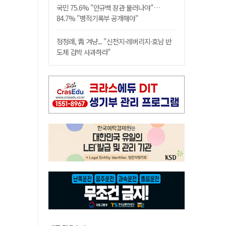
국민 75.6% "안규백 장관 물러나야"…
84.7% "병적기록부 공개해야"
정청래, 靑 겨냥... "신천지·레버리지·호남 반
도체 겁박 사과하라"