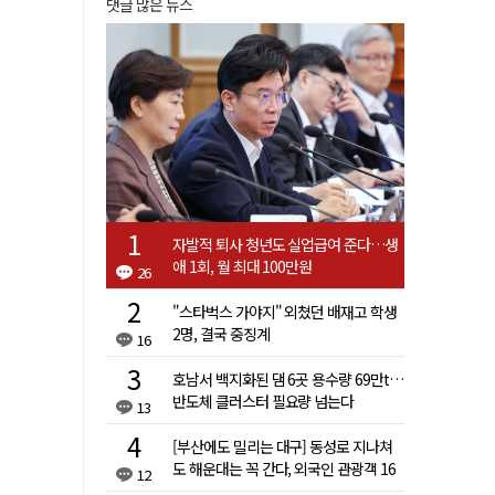
댓글 많은 뉴스
자발적 퇴사 청년도 실업급여 준다…생
애 1회, 월 최대 100만원
26
"스타벅스 가야지" 외쳤던 배재고 학생
2명, 결국 중징계
16
호남서 백지화된 댐 6곳 용수량 69만t…
반도체 클러스터 필요량 넘는다
13
[부산에도 밀리는 대구] 동성로 지나쳐
도 해운대는 꼭 간다, 외국인 관광객 16
12
배 차이