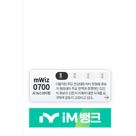
정
경
사
국
치
제
회
제
mWiz
0700
더불어민주당 전당대회에서 정청래 후보
가 청와대의 주요 정책과 경쟁자인 김민
AI 뉴스브리핑
석 후보의 신천지 의혹에 대한 사과를 요
→
구하며 갈등이 고조되고 있다...