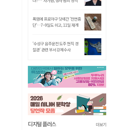
나?…"차가원, 형사 범죄 영역"
폭염에 프로야구 닷새간 '전면중
단'…7~9일도 쉬고, 11일 재개
'수성구 음주운전 도주 현직 경
찰관' 관련 부서 강제수사
디지털 플러스
더보기