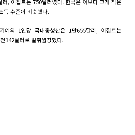
0달러, 이집트는 750달러였다. 한국은 이보다 크게 적은
소득 수준이 비슷했다.
키예의 1인당 국내총생산은 1만655달러, 이집트는
2천142달러로 일취월장했다.