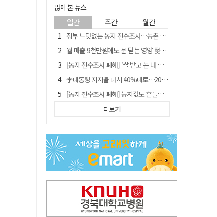
많이 본 뉴스
일간
주간
월간
정부 느닷없는 농지 전수조사…농촌 들쑤시는 '경자유전'의 칼날
월 매출 9천만원에도 문 닫는 영양 젖소농장… "일할 사람이 없어"
[농지 전수조사 폐해] '쌀 받고 논 내 준' 도지농 이제 어쩌나?
李대통령 지지율 다시 40%대로…20대는 18.8%p 급락
[농지 전수조사 폐해] 농지값도 흔들리나…"도지 막히면 헐값 매물 나올 수도"
유승민 "尹 졸업한 서울대 법대·충암고도 없애야"…李 육사 통합 직격
더보기
지역활성화 펀드 9호…포항 AI 데이터센터에 6천억 투입
국민 51.9% "李 대통령 재판 재개 필요하다"
경북 영천시, 9월부터 11월까지 반값 여행 혜택 제공
아쉬운 태클