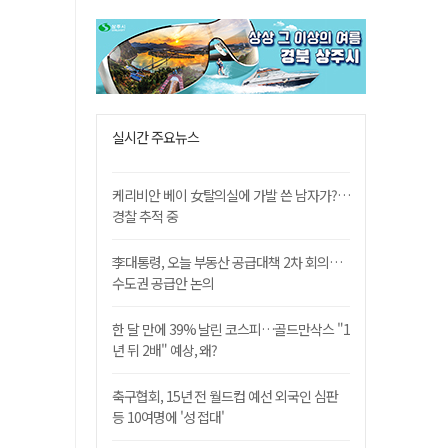
실시간 주요뉴스
케리비안 베이 女탈의실에 가발 쓴 남자가?…
경찰 추적 중
李대통령, 오늘 부동산 공급대책 2차 회의…
수도권 공급안 논의
한 달 만에 39% 날린 코스피…골드만삭스 "1
년 뒤 2배" 예상, 왜?
축구협회, 15년 전 월드컵 예선 외국인 심판
등 10여명에 '성 접대'