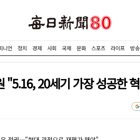
피니언
정치
경제
사회
국제
문화
스포츠
라이프
방송
5.16, 20세기 가장 성공한 혁
노태우 정권…"현대 관점으로 재평가 해야"