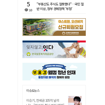
"부동산도 주식도 잘못했다"…국민 절
반 이상, 정부 경제정책 '부정'
10
이슈&뉴스
이승기, 전세금 105억 날리