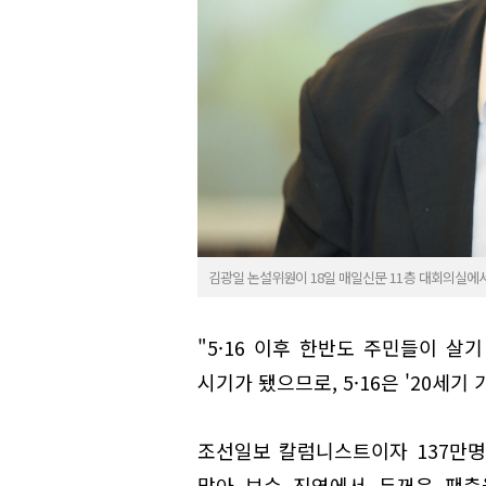
김광일 논설위원이 18일 매일신문 11층 대회의실에서
"5·16 이후 한반도 주민들이 살
시기가 됐으므로, 5·16은 '20세기
조선일보 칼럼니스트이자 137만명
맡아 보수 진영에서 두꺼운 팬층