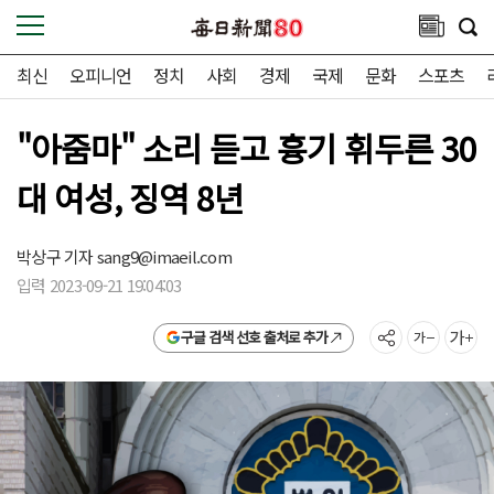
최신
오피니언
정치
사회
경제
국제
문화
스포츠
"아줌마" 소리 듣고 흉기 휘두른 30
대 여성, 징역 8년
박상구 기자
sang9@imaeil.com
입력 2023-09-21 19:04:03
구글 검색 선호 출처로 추가