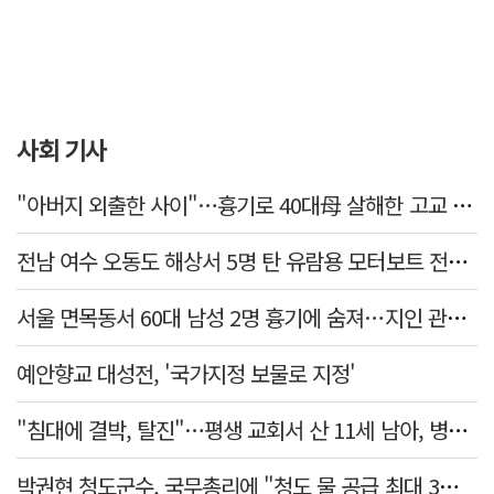
사회 기사
"아버지 외출한 사이"…흉기로 40대母 살해한 고교 자퇴생, 구속 기로에
전남 여수 오동도 해상서 5명 탄 유람용 모터보트 전복…2명 숨져
서울 면목동서 60대 남성 2명 흉기에 숨져…지인 관계로 추정
예안향교 대성전, '국가지정 보물로 지정'
"침대에 결박, 탈진"…평생 교회서 산 11세 남아, 병원 이송 끝 숨져
박권현 청도군수, 국무총리에 "청도 물 공급 최대 3만t 늘려달라"