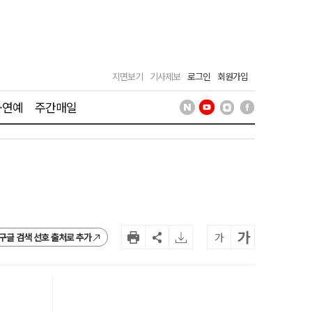
지면보기
기사제보
로그인
회원가입
·연예
주간매일
가
가
구글 검색 선호 출처로 추가