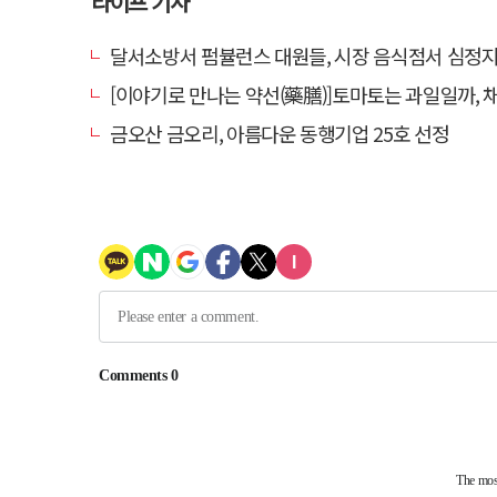
라이프 기사
달서소방서 펌뷸런스 대원들, 시장 음식점서 심정지 환자 생
[이야기로 만나는 약선(藥膳)]토마토는 과일일까, 
금오산 금오리, 아름다운 동행기업 25호 선정