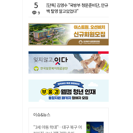
[단독] 김영수 "국방부 청문준비단, 안규
백 탈영 알고있었다"
9
이슈&뉴스
"3세 아동 학대"…대구 북구 어