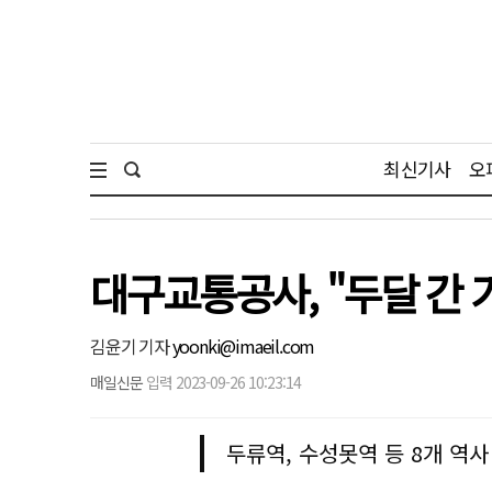
최신기사
오
대구교통공사, "두달 간 
김윤기 기자
yoonki@imaeil.com
매일신문
입력 2023-09-26 10:23:14
두류역, 수성못역 등 8개 역사