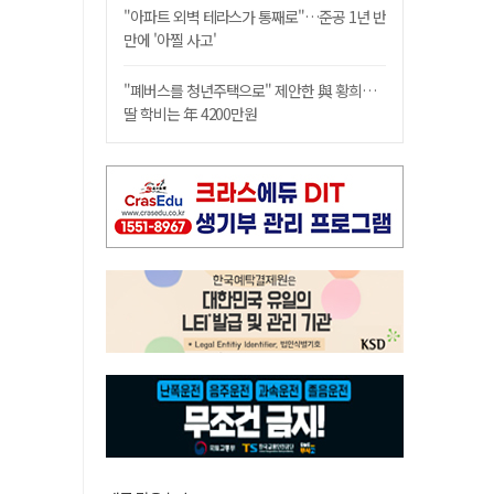
"아파트 외벽 테라스가 통째로"…준공 1년 반
만에 '아찔 사고'
"폐버스를 청년주택으로" 제안한 與 황희…
딸 학비는 年 4200만원