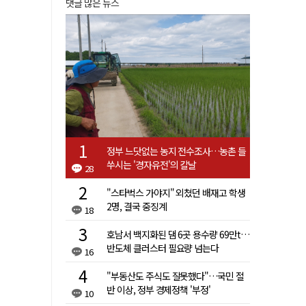
댓글 많은 뉴스
정부 느닷없는 농지 전수조사…농촌 들
쑤시는 '경자유전'의 칼날
28
"스타벅스 가야지" 외쳤던 배재고 학생
2명, 결국 중징계
18
호남서 백지화된 댐 6곳 용수량 69만t…
반도체 클러스터 필요량 넘는다
16
"부동산도 주식도 잘못했다"…국민 절
반 이상, 정부 경제정책 '부정'
10