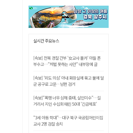
실시간 주요뉴스
[속보] 전북 경찰 간부 '女교사 몰카' 아들 폰
부수고…"처벌 못하는 사안" 내부망에 글
[속보] '외도 의심' 아내 화장실에 묶고 불에 달
군 공구로 고문…남편 검거
[속보]"폭행 너무 심해 중태, 살인미수"…길
거리서 지인 수십회 때린 50대 '긴급체포'
"3세 아동 학대"…대구 북구 국공립어린이집
교사 2명 검찰 송치