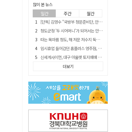
많이 본 뉴스
일간
주간
월간
[단독] 김영수 "국방부 청문준비단, 안규백 탈영 알고있었다"
청도군정 '두 시어머니'가 되어서는 안된다
타는 목마름 청도, 해 저문 저수지 둑에 군수가 서 있었다
임시휴업 들어갔던 홈플러스 영주점, 7일 영업 재개…지하 1층만 운영
신세계사이먼, 대구 아울렛 토지매매 계약 체결… 사업 본궤도
外人 한 달 새 8000억 담았는데…LG이노텍 목표주가는 왜 엇갈릴까
더보기
SK하이닉스, 주당 375원 분기 배당 공시…"3분기 중 주주환원 방안 확정"
"상법개정해도 주주가 '봉'"…하이닉스 솔리다임 상장설에 술렁[개미와글와글]
이의준 전 경북도 새마을봉사과장, 제28대 울릉군 부군수 취임
정청래, 靑 겨냥... "신천지·레버리지·호남 반도체 겁박 사과하라"