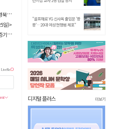
린이집 교사 2명 검찰 송치
 총장
"골프채로 YG 신사옥 출입문 '쾅
5일)>
쾅'…20대 여성 현행범 체포"
 선정
디지털 플러스
더보기