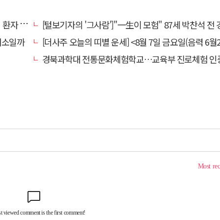
명 살려
[털보기자의 '그사람']"一生이 모험" 87세 박찬석 전 경북대
채소일까
[더사주 오늘의 띠별 운세] <8월 7일 금요일(음력 6월2
경북과학대 전통문화체험학교…교육부 진로체험 인증기관