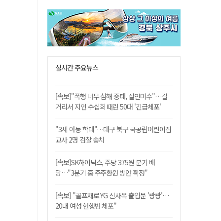
실시간 주요뉴스
[속보]"폭행 너무 심해 중태, 살인미수"…길
거리서 지인 수십회 때린 50대 '긴급체포'
"3세 아동 학대"…대구 북구 국공립어린이집
교사 2명 검찰 송치
[속보]SK하이닉스, 주당 375원 분기 배
당…"3분기 중 주주환원 방안 확정"
[속보] "골프채로 YG 신사옥 출입문 '쾅쾅'…
20대 여성 현행범 체포"