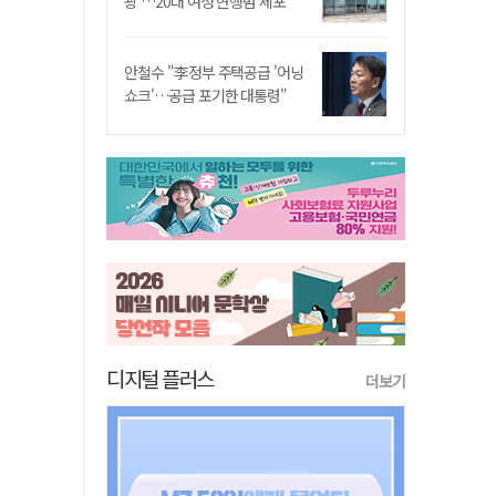
쾅'…20대 여성 현행범 체포"
안철수 "李정부 주택공급 '어닝
쇼크'…공급 포기한 대통령"
디지털 플러스
더보기