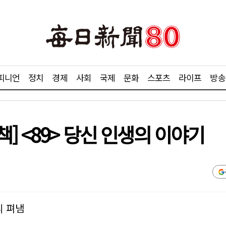
피니언
정치
경제
사회
국제
문화
스포츠
라이프
방송
] <89> 당신 인생의 이야기
리 펴냄