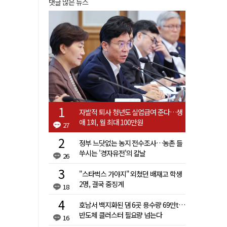
댓글 많은 뉴스
자발적 퇴사 청년도 실업급여 준다…생
애 1회, 월 최대 100만원
27
정부 느닷없는 농지 전수조사…농촌 들
쑤시는 '경자유전'의 칼날
26
"스타벅스 가야지" 외쳤던 배재고 학생
2명, 결국 중징계
18
호남서 백지화된 댐 6곳 용수량 69만t…
반도체 클러스터 필요량 넘는다
16