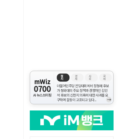
정
경
사
국
치
제
회
제
mWiz
0700
더불어민주당 전당대회에서 정청래 후보
가 청와대의 주요 정책과 경쟁자인 김민
AI 뉴스브리핑
석 후보의 신천지 의혹에 대한 사과를 요
→
구하며 갈등이 고조되고 있다...