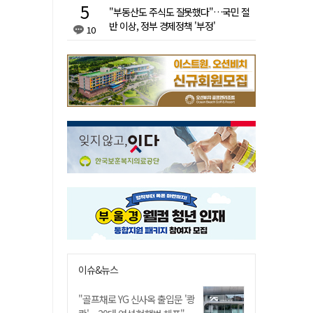
"부동산도 주식도 잘못했다"…국민 절
반 이상, 정부 경제정책 '부정'
10
이슈&뉴스
"골프채로 YG 신사옥 출입문 '쾅