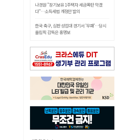
나경원 "장기보유 1주택자 세금폭탄 막겠
다"…소득세법 개정안 발의
한국 축구, 심판 성접대 경기서 '무패'…당시
올림픽 감독은 홍명보