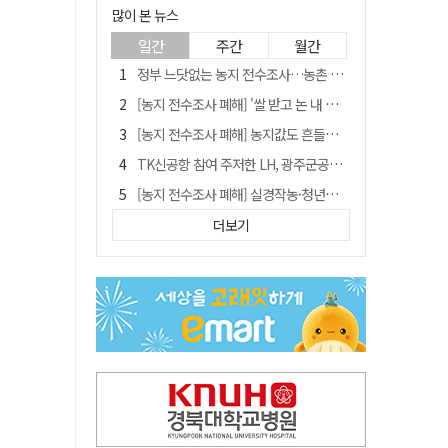
많이 본 뉴스
일간
주간
월간
정부 느닷없는 농지 전수조사…농촌 들쑤시는 '경자유전'의 칼날
[농지 전수조사 폐해] '쌀 받고 논 내 준' 도지농 이제 어쩌나?
[농지 전수조사 폐해] 농지값도 흔들리나…"도지 막히면 헐값 매물 나올 수도"
TK신공항 참여 주저한 LH, 광주군공항 사업에는 앞장
[농지 전수조사 폐해] 실경작농·청년농 부담도 커진다
[단독] 김영수 "국방부 청문준비단, 안규백 탈영 알고있었다"
더보기
[기고] 대구 미래는 금호강·팔공산에 있다
청도군정 '두 시어머니'가 되어서는 안된다
홈플러스 다시 문 연다… 대구경북 매장도 재개장 준비 돌입
"상법개정해도 주주가 '봉'"…하이닉스 솔리다임 상장설에 술렁[개미와글와글]