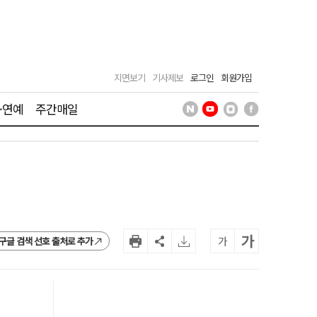
지면보기
기사제보
로그인
회원가입
·연예
주간매일
가
가
구글 검색 선호 출처로 추가