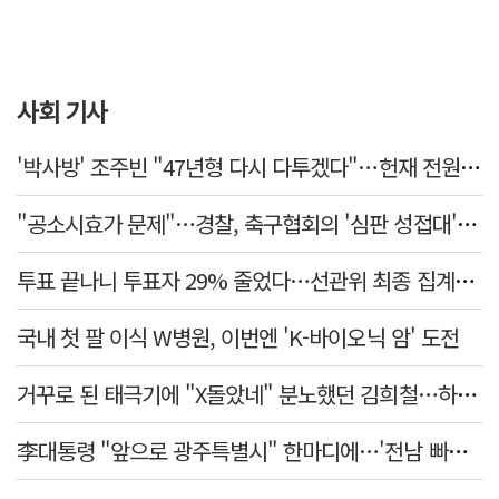
사회 기사
'박사방' 조주빈 "47년형 다시 다투겠다"…헌재 전원일치 기각
"공소시효가 문제"…경찰, 축구협회의 '심판 성접대' 수사 여부 검토한다
투표 끝나니 투표자 29% 줄었다…선관위 최종 집계서 수백명 '증발'
국내 첫 팔 이식 W병원, 이번엔 'K-바이오닉 암' 도전
거꾸로 된 태극기에 "X돌았네" 분노했던 김희철…하루만에 사과
李대통령 "앞으로 광주특별시" 한마디에…'전남 빠진 약칭' 논란 재점화