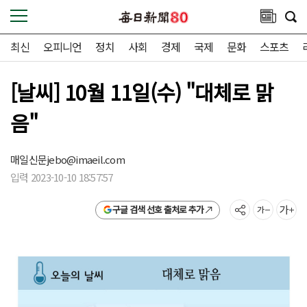
최신
오피니언
정치
사회
경제
국제
문화
스포츠
[날씨] 10월 11일(수) "대체로 맑
음"
매일신문
jebo@imaeil.com
입력 2023-10-10 18:57:57
구글 검색 선호 출처로 추가