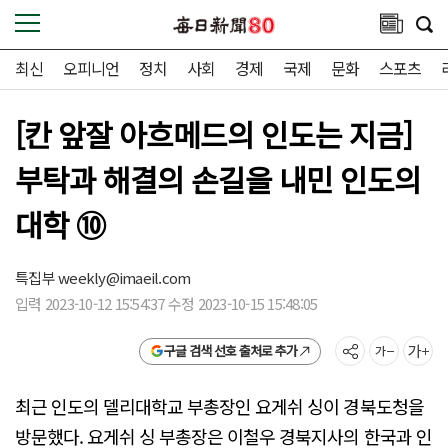
최신
오피니언
정치
사회
경제
국제
문화
스포츠
[칸 앞잘 아흐메드의 인도는 지금]
부탁과 해결의 손길을 내민 인도의
대학 ⑩
특집부
weekly@imaeil.com
입력 2023-10-12 15:54:37 수정 2023-10-15 15:48:05
구글 검색 선호 출처로 추가
최근 인도의 델리대학교 부총장인 요게쉬 싱이 경북도청을
방문했다. 요게쉬 싱 부총장은 이철우 경북지사의 한국과 인