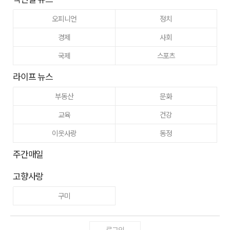
오피니언
정치
경제
사회
국제
스포츠
라이프 뉴스
부동산
문화
교육
건강
이웃사랑
동정
주간매일
고향사랑
구미
로그인