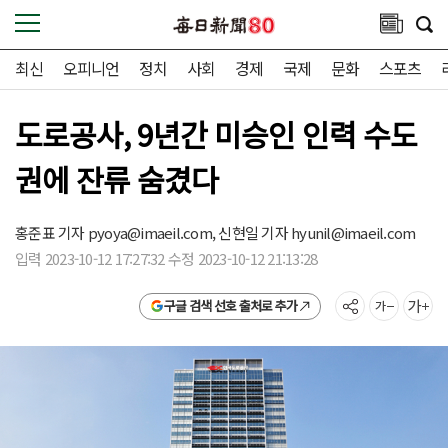
최신
오피니언
정치
사회
경제
국제
문화
스포츠
도로공사, 9년간 미승인 인력 수도
권에 잔류 숨겼다
홍준표 기자
pyoya@imaeil.com,
신현일 기자
hyunil@imaeil.com
입력 2023-10-12 17:27:32 수정 2023-10-12 21:13:28
구글 검색 선호 출처로 추가