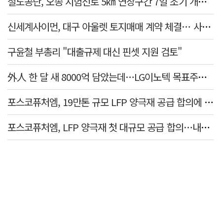
철도공단, 오송 시험선로 5㎞ 연장구간 7일 조기 개통…LA 메트로 사업 지원
신세계사이먼, 대구 아울렛 토지매매 계약 체결… 사업 본궤도
구윤철 부총리 "대출규제 대신 핀셋 지원 검토"
外人 한 달 새 8000억 담았는데…LG이노텍 목표주가는 왜 엇갈릴까
포스코퓨처엠, 19만톤 규모 LFP 양극재 공급 합의에 3%대 강세
포스코퓨처엠, LFP 양극재 첫 대규모 공급 합의…내년부터 6년간 19만t