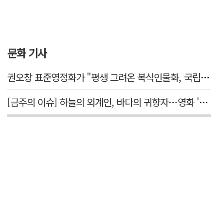
문화 기사
권오창 표준영정화가 "평생 그려온 복식인물화, 국립대구박물관에서 가치 있게 활용되길"
[금주의 이슈] 하늘의 외계인, 바다의 귀향자…영화 '호프'와 '오디세이'