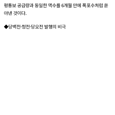
평통보 공급량과 동일한 액수를 6개월 만에 폭포수처럼 쏟
아낸 것이다.
◆당백전·청전·당오전 발행의 비극