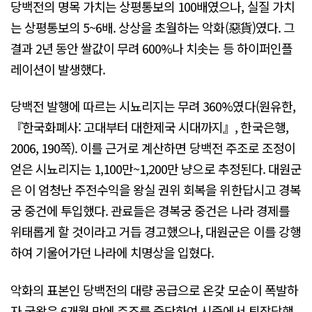
당백전의 명목 가치는 상평통보의 100배였으나, 실질 가치
는 상평통보의 5~6배. 상상을 초월하는 악화(惡貨)였다. 그
결과 2년 동안 쌀값이 무려 600%나 치솟는 등 하이퍼인플
레이션이 발생했다.
당백전 발행에 따르는 시뇨리지는 무려 360%였다(원유한,
『한국화폐사: 고대부터 대한제국 시대까지』, 한국은행,
2006, 190쪽). 이를 근거로 계산하면 당백전 주조로 조정이
얻은 시뇨리지는 1,100만~1,200만 냥으로 추정된다. 대원군
은 이 엄청난 주전수익을 왕실 권위 회복을 위한답시고 경복
궁 중건에 투입했다. 관료들은 경복궁 중건은 나라 경제를
위태롭게 할 것이라고 거듭 경고했으나, 대원군은 이를 강행
하여 기울어가던 나라에 치명상을 입혔다.
악화의 표본인 당백전의 대량 공급으로 온갖 모순이 폭발하
자 국왕은 6개월 만에 주조를 중단하여 시중에서 퇴장당했