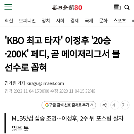
최신
오피니언
정치
사회
경제
국제
문화
스포츠
'KBO 최고 타자' 이정후 '20승
·200K' 페디, 곧 메이저리그서 볼
선수로 꼽혀
김기원 기자
kiragu@imaeil.com
입력 2023-11-04 15:30:00 수정 2023-11-04 15:32:46
구글 검색 선호 출처로 추가
MLB닷컴 집중 조명…이정후, 2주 뒤 포스팅 절차
밟을 듯