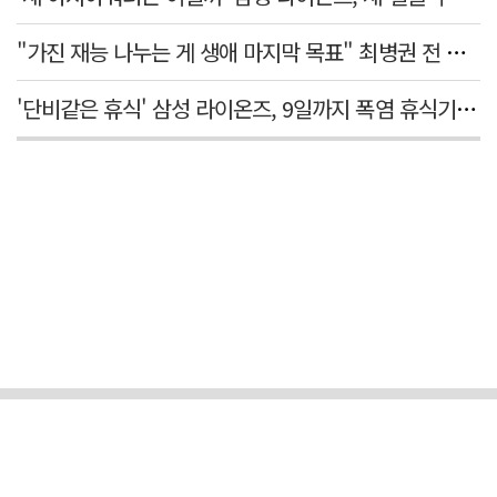
"가진 재능 나누는 게 생애 마지막 목표" 최병권 전 대구체고 복싱 감독
'단비같은 휴식' 삼성 라이온즈, 9일까지 폭염 휴식기에 재정비