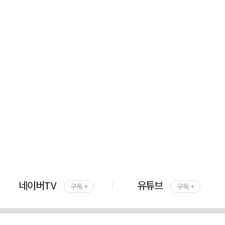
네이버TV
유튜브
구독 +
구독 +