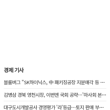
경제 기사
블룸버그 "SK하이닉스, 中 패키징공장 지분매각 등 검토"
김병삼 경북 영천시장, 이번엔 국회 공략…'마사회 본사 이전·광역교통망 확충' 요청
대구도시개발공사 경영평가 '라'등급…토지 판매 부진에 1년 만에 두 단계 '뚝'