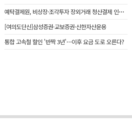
예탁결제원, 비상장·조각투자 장외거래 청산결제 인프라 구축 착수…연내 가동
[여의도단신]삼성증권·교보증권·신한자산운용
통합 고속철 할인 '반짝 3년'…이후 요금 도로 오른다?