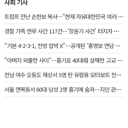
사회 기사
트럼프 만난 손현보 목사…"현재 자유대한민국 여러 면에서 어려움"
경찰 가족 연루 사건 117건…'장윤기 사건' 터지자 뒤늦게 전수조사
"기본 4-2-3-1, 전방 압박 X"…공개된 '홍명보 면담 수첩'
"아버지 외출한 사이"…흉기로 40대母 살해한 고교 자퇴생, 구속 기로에
전남 여수 오동도 해상서 5명 탄 유람용 모터보트 전복…2명 숨져
서울 면목동서 60대 남성 2명 흉기에 숨져…지인 관계로 추정