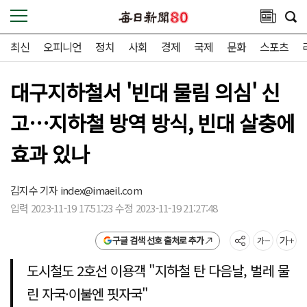
최신
오피니언
정치
사회
경제
국제
문화
스포츠
대구지하철서 '빈대 물림 의심' 신
고…지하철 방역 방식, 빈대 살충에
효과 있나
김지수 기자
index@imaeil.com
입력 2023-11-19 17:51:23 수정 2023-11-19 21:27:48
구글 검색 선호 출처로 추가
도시철도 2호선 이용객 "지하철 탄 다음날, 벌레 물
린 자국·이불엔 핏자국"