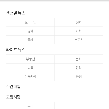
섹션별 뉴스
오피니언
정치
경제
사회
국제
스포츠
라이프 뉴스
부동산
문화
교육
건강
이웃사랑
동정
주간매일
고향사랑
구미