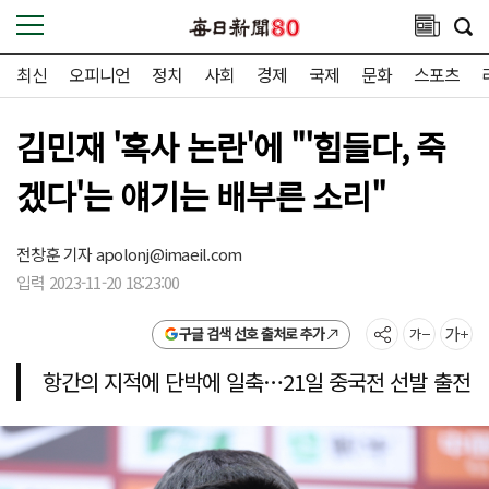
최신
오피니언
정치
사회
경제
국제
문화
스포츠
김민재 '혹사 논란'에 "'힘들다, 죽
겠다'는 얘기는 배부른 소리"
전창훈 기자
apolonj@imaeil.com
입력 2023-11-20 18:23:00
구글 검색 선호 출처로 추가
항간의 지적에 단박에 일축…21일 중국전 선발 출전