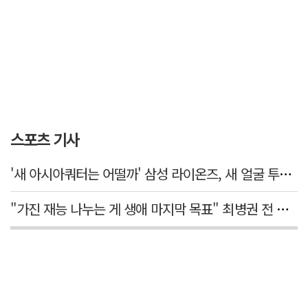
스포츠 기사
'새 아시아쿼터는 어떨까' 삼성 라이온즈, 새 얼굴 투수 미야모리 영입
"가진 재능 나누는 게 생애 마지막 목표" 최병권 전 대구체고 복싱 감독