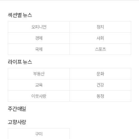
섹션별 뉴스
오피니언
정치
경제
사회
국제
스포츠
라이프 뉴스
부동산
문화
교육
건강
이웃사랑
동정
주간매일
고향사랑
구미