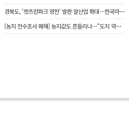
경북도, '렛츠런파크 영천' 발판 말산업 확대…한국마사회 유치도 총력
[농지 전수조사 폐해] 농지값도 흔들리나…"도지 막히면 헐값 매물 나올 수도"