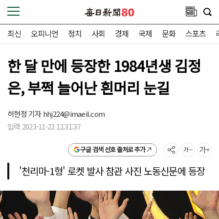
최신
오피니언
정치
사회
경제
국제
문화
스포츠
한 달 만에 등장한 1984년생 김정
은, 부쩍 늘어난 흰머리 눈길
허현정 기자
hhj224@imaeil.com
입력 2023-11-22 12:31:37
구글 검색 선호 출처로 추가
'천리마-1형' 로켓 발사 참관 사진 노동신문에 등장