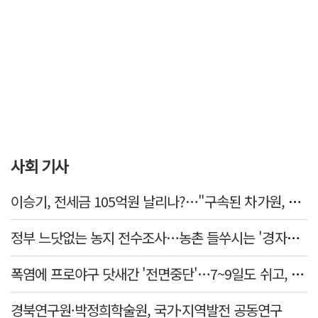
사회 기사
이승기, 전세금 105억원 날리나?…"구속된 차가원, 형사 범죄 영역"
정부 느닷없는 농지 전수조사…농촌 들쑤시는 '경자유전'의 칼날
폭염에 프로야구 닷새간 '전면중단'…7~9일도 쉬고, 11일 재개
경북연구원·박정희학술원, 국가·지역발전 공동연구