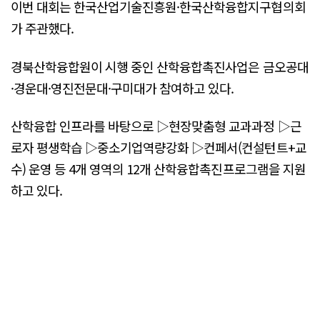
이번 대회는 한국산업기술진흥원·한국산학융합지구협의회
가 주관했다.
경북산학융합원이 시행 중인 산학융합촉진사업은 금오공대
·경운대·영진전문대·구미대가 참여하고 있다.
산학융합 인프라를 바탕으로 ▷현장맞춤형 교과과정 ▷근
로자 평생학습 ▷중소기업역량강화 ▷컨페서(컨설턴트+교
수) 운영 등 4개 영역의 12개 산학융합촉진프로그램을 지원
하고 있다.