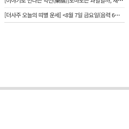
[이야기로 만나는 약선(藥膳)]토마토는 과일일까, 채소일까
[더사주 오늘의 띠별 운세] <8월 7일 금요일(음력 6월25일)>