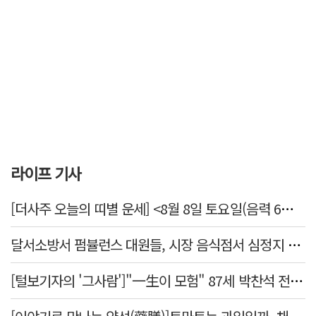
라이프 기사
[더사주 오늘의 띠별 운세] <8월 8일 토요일(음력 6월26일)>
달서소방서 펌뷸런스 대원들, 시장 음식점서 심정지 환자 생명 살려
[털보기자의 '그사람']"一生이 모험" 87세 박찬석 전 경북대 총장