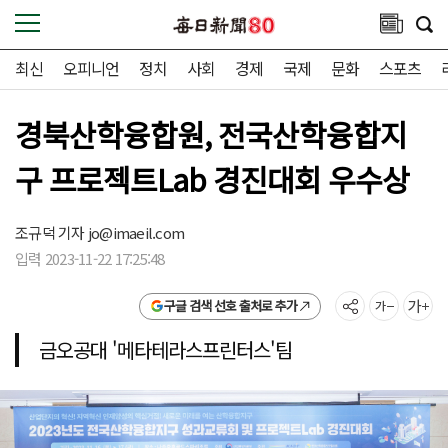
최신
오피니언
정치
사회
경제
국제
문화
스포츠
경북산학융합원, 전국산학융합지
구 프로젝트Lab 경진대회 우수상
조규덕 기자
jo@imaeil.com
입력 2023-11-22 17:25:48
구글 검색 선호 출처로 추가
금오공대 '메타테라스프린터스'팀