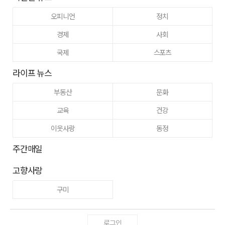
오피니언
정치
경제
사회
국제
스포츠
라이프 뉴스
부동산
문화
교육
건강
이웃사랑
동정
주간매일
고향사랑
구미
로그인