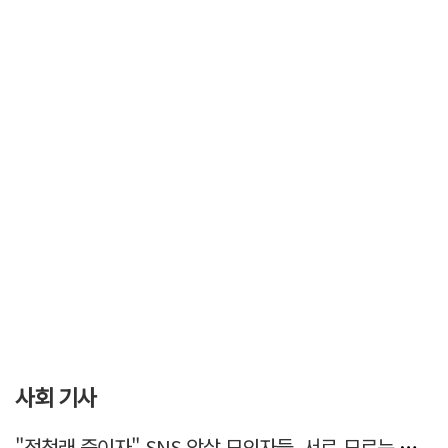
사회 기사
"정청래 죽이자" SNS 암살 모의자들, 서로 모르는 사이였다…檢송치