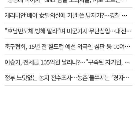
케리비안 베이 女탈의실에 가발 쓴 남자가?…경찰 추적 중
"호남반도체 방해 말라"며 미군기지 무단침입…대진연 회원 3명 '구속'
축구협회, 15년 전 월드컵 예선 외국인 심판 등 10여명에 '성 접대'
이승기, 전세금 105억원 날리나?…"구속된 차가원, 형사 범죄 영역"
정부 느닷없는 농지 전수조사…농촌 들쑤시는 '경자유전'의 칼날