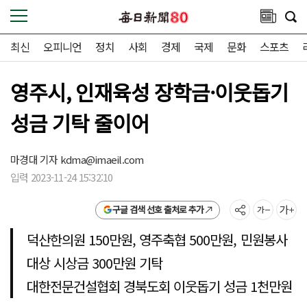
최신
오피니언
정치
사회
경제
국제
문화
스포츠
영주시, 인재육성 장학금·이웃돕기
성금 기탁 줄이어
마경대 기자
kdma@imaeil.com
입력 2023-11-24 15:32:10
구글 검색 선호 출처로 추가
덕산한의원 150만원, 영주축협 500만원, 민원봉사
대상 시상금 300만원 기탁
대한전문건설협회 경북도회 이웃돕기 성금 1천만원