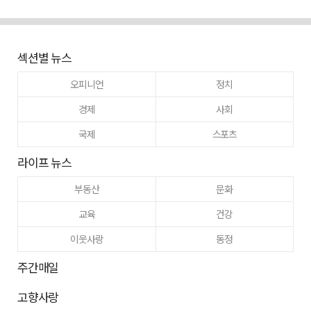
섹션별 뉴스
오피니언
정치
경제
사회
국제
스포츠
라이프 뉴스
부동산
문화
교육
건강
이웃사랑
동정
주간매일
고향사랑