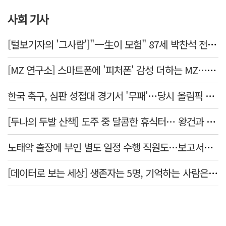
사회 기사
[털보기자의 '그사람']"一生이 모험" 87세 박찬석 전 경북대 총장
[MZ 연구소] 스마트폰에 '피처폰' 감성 더하는 MZ… 히퍼와 줄이어폰
한국 축구, 심판 성접대 경기서 '무패'…당시 올림픽 감독은 홍명보
[두나의 두발 산책] 도주 중 달콤한 휴식터… 왕건과 지명 산책
노태악 출장에 부인 별도 일정 수행 직원도…보고서엔 '공식일정 참석'
[데이터로 보는 세상] 생존자는 5명, 기억하는 사람은 늘었다