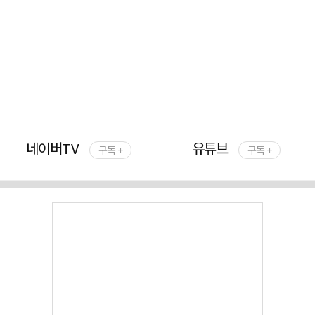
네이버TV
유튜브
구독 +
구독 +