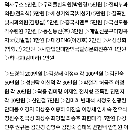
덕사무소 5만원 ▷우리들한의원(박원경) 5만원 ▷전피부과
의원(전의식) 5만원 ▷채성기약국(채성기) 5만원 ▷칠곡한
빛치과의원(김형섭) 5만원 ▷흥국시멘트 5만원 ▷국선도풍
각수련원 3만원 ▷동신통신(주) 3만원 ▷매일신문구미형곡
지국(방일철) 3만원 ▷대경ENG(이경호) 2만원 ▷서성상회
(박형근) 2만원 ▷사단법인대한민국힐링문화진흥원 1만원
▷하나회(김미라) 1만원
▷도경희 200만원 ▷김상태 이정추 각 100만원 ▷김진숙
50만원 ▷성현탁 이신덕 각 30만원 ▷박철기 허금주 허정
원 각 20만원 ▷곽용 김미령 이재일 전시형 조득환 진민지
각 10만원 ▷신연걸 7만원 ▷김미희 변대석 서정오 신광련
안대용 이경자 이상준 이종하 이진술 이창세 임채숙 전우식
정원수 진국성 최상수 최영철 최종호 최한태 각 5만원 ▷강
민주 권규돈 김민경 김영수 김점숙 김태욱 변현택 안정원 이