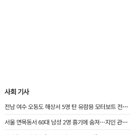
사회 기사
전남 여수 오동도 해상서 5명 탄 유람용 모터보트 전복…2명 숨져
서울 면목동서 60대 남성 2명 흉기에 숨져…지인 관계로 추정