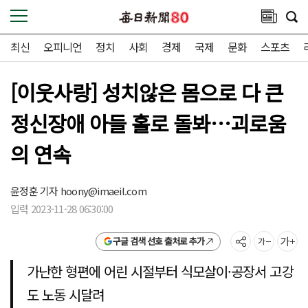
최신
오피니언
정치
사회
경제
국제
문화
스포츠
[이웃사랑] 성치않은 몸으로 다 큰
정신장애 아들 홀로 돌봐…괴로움
의 연속
윤정훈 기자
hoony@imaeil.com
입력 2023-11-28 06:30:00
구글 검색 선호 출처로 추가
가난한 형편에 어린 시절부터 식모살이·공장서 고강
도 노동 시달려