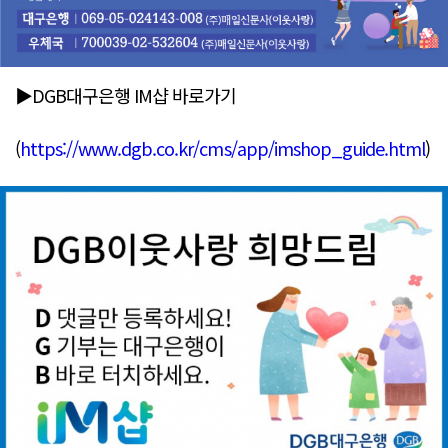
▶DGB대구은행 IM샵 바로가기
(
https://www.dgb.co.kr/cms/app/imshop_guide.html
)