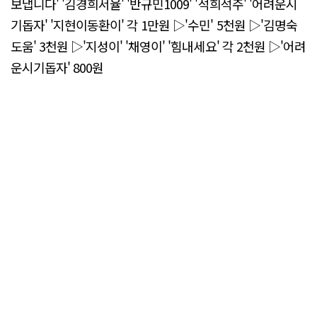
보냅니다' '김경희서율' '반규민1009' '석희석주' '어려운시
기돕자' '지현이동환이' 각 1만원 ▷'수민' 5천원 ▷'김명숙
도움' 3천원 ▷'지성이' '채영이' '힘내세요' 각 2천원 ▷'어려
운시기돕자' 800원