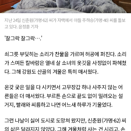
지난 24일 신춘원(가명·62) 씨가 자택에서 아들 주하승(가명·40) 씨를 돌보
고 있다. 윤정훈 기자
'잘그락 잘그락….'
쇠그릇 부딪히는 소리가 찬물을 가르며 허공에 퍼진다. 소리
가 스며든 칼바람은 열네 살 소녀의 옷깃을 사정없이 파헤쳤
다. 그해 강원도 산골의 겨울은 특히 매서웠다.
온갖 궂은 일을 다 시키면서 고무장갑 하나 사주지 않는 어
른들은 더 매서웠다. 부르튼 손으로 끝도 없이 밀려오는 설
거지, 빨래와 씨름하고 나면 어느새 하루가 기울었다.
그런 나날이 싫어 도시로 도망쳐 왔지만, 신춘원(가명·62) 씨
의 삶은 달라지지 않았다. 그해 겨울처럼 사는 건 시리고, 손