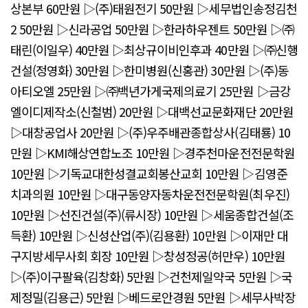
상본부 60만원 ▷(주)태원전기 50만원 ▷세무법인송정김천
2 50만원 ▷신라공업 50만원 ▷한라하우젠트 50만원 ▷㈜
태린(이일우) 40만원 ▷최상규이비인후과 40만원 ▷㈜신행
건설(정영화) 30만원 ▷한미병원(신홍관) 30만원 ▷(주)동
아티오엘 25만원 ▷㈜백년가게국제의료기 25만원 ▷금강
엘이디제작소(신철범) 20만원 ▷대백선교문화재단 20만원
▷대창공업사 20만원 ▷(주)우주배관종합상사(김태룡) 10
만원 ▷KMI해상연합노조 10만원 ▷경주천마운전전문학원
10만원 ▷기독교대한성결교회봉산교회 10만원 ▷김영준
치과의원 10만원 ▷대구동양자동차운전전문학원(최우진)
10만원 ▷선진건설(주)(류시장) 10만원 ▷세움종합건설(조
득환) 10만원 ▷신성산업(주)(김용환) 10만원 ▷이재만 대
구지방세무사회 회장 10만원 ▷창성정공(허만우) 10만원
▷(주)이구팔육(김창화) 5만원 ▷건천제일약국 5만원 ▷국
제정밀(김용근) 5만원 ▷베드로안경원 5만원 ▷세무사박장