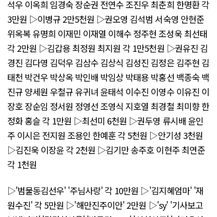
석우 이옥희 임경숙 장순권 전연수 조진우 최춘희 한명환 각
3만원 ▷이병규 2만5천원 ▷권오영 김석범 서숙영 안현준
위옥복 유명희 이재민 이재열 이해수 정주현 조성욱 최선태
각 2만원 ▷김갑용 최정원 최지원 각 1만5천원 ▷권유진 김
경진 김다영 김덕우 김삼수 김상식 김성진 김정은 김주현 김
태천 박건우 박상옥 박인배 박임상 박태용 박홍선 백종숙 백
진규 양세원 우철규 유귀녀 윤태석 이수진 이영수 이유진 이
장호 장순임 정서원 정영선 조영식 지호열 최경철 최미향 한
정화 홍슬 각 1만원 ▷최선미 6천원 ▷권두영 류시배 윤인
주 이시은 전지원 조용인 한예훈 각 5천원 ▷안기성 3천원
▷김진욱 이장윤 각 2천원 ▷김기만 송주호 이현주 최연준
각 1천원
▷'범물동김선우' '주님사랑' 각 10만원 ▷'김지혜엄마' '재
원수진' 각 5만원 ▷'해만진주이안' 2만원 ▷'sy' '기사보고