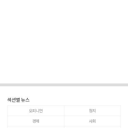
섹션별 뉴스
오피니언
정치
경제
사회