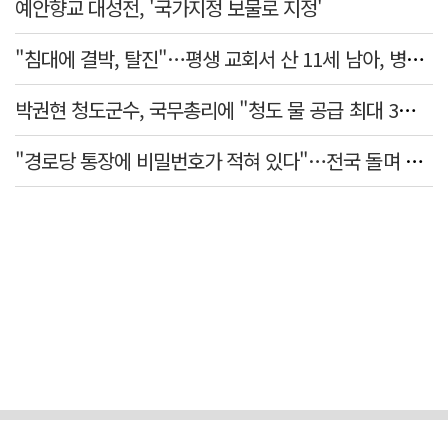
예안향교 대성전, '국가지정 보물로 지정'
"침대에 결박, 탈진"…평생 교회서 산 11세 남아, 병원 이송 끝 숨져
박권현 청도군수, 국무총리에 "청도 물 공급 최대 3만t 늘려달라"
"경로당 통장에 비밀번호가 적혀 있다"…전국 돌며 경로당 13곳 턴 30대 구속