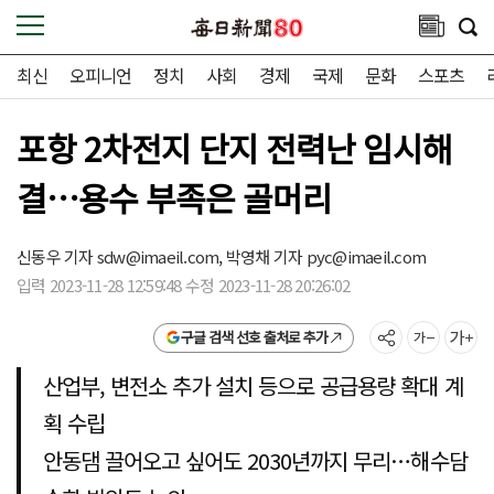
최신
오피니언
정치
사회
경제
국제
문화
스포츠
포항 2차전지 단지 전력난 임시해
결…용수 부족은 골머리
신동우 기자
sdw@imaeil.com,
박영채 기자
pyc@imaeil.com
입력 2023-11-28 12:59:48 수정 2023-11-28 20:26:02
구글 검색 선호 출처로 추가
산업부, 변전소 추가 설치 등으로 공급용량 확대 계
획 수립
안동댐 끌어오고 싶어도 2030년까지 무리…해수담