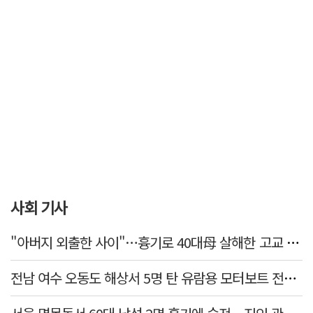
사회 기사
"아버지 외출한 사이"…흉기로 40대母 살해한 고교 자퇴생, 구속 기로에
전남 여수 오동도 해상서 5명 탄 유람용 모터보트 전복…2명 숨져