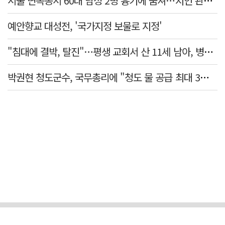
서울 면목동서 60대 남성 2명 흉기에 숨져…지인 관계로 추정
예안향교 대성전, '국가지정 보물로 지정'
"침대에 결박, 탈진"…평생 교회서 산 11세 남아, 병원 이송 끝 숨져
박권현 청도군수, 국무총리에 "청도 물 공급 최대 3만t 늘려달라"