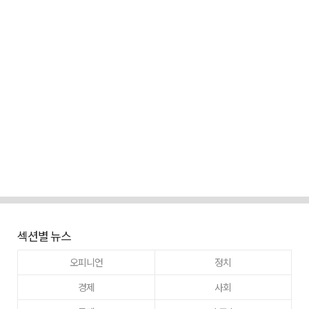
섹션별 뉴스
오피니언
정치
경제
사회