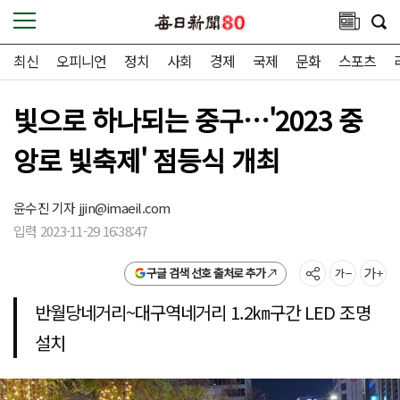
최신
오피니언
정치
사회
경제
국제
문화
스포츠
빛으로 하나되는 중구…'2023 중
앙로 빛축제' 점등식 개최
윤수진 기자
jjin@imaeil.com
입력 2023-11-29 16:38:47
구글 검색 선호 출처로 추가
반월당네거리~대구역네거리 1.2㎞구간 LED 조명
설치