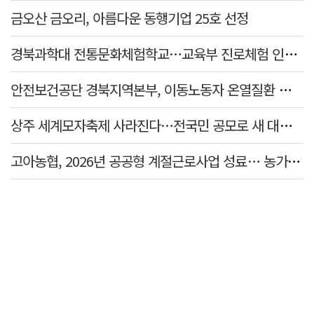
금오산 금오리, 아름다운 동행기업 25호 선정
경북과학대 전통문화체험학교…교육부 진로체험 인증기관 선정
안전보건공단 경북지역본부, 이동노동자 온열질환 예방 캠페인
상주 세계모자축제 사라진다…전국민 공모로 새 대표축제 발굴 나서
고아농협, 2026년 공공형 계절근로사업 성료… 농가 일손 부족 해소 '효자'