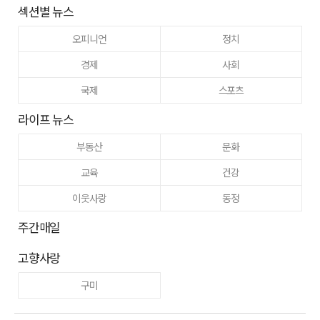
섹션별 뉴스
오피니언
정치
경제
사회
국제
스포츠
라이프 뉴스
부동산
문화
교육
건강
이웃사랑
동정
주간매일
고향사랑
구미