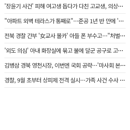
'장윤기 사건' 피해 여고생 돕다가 다친 고교생, 의상자 인정
"아파트 외벽 테라스가 통째로"…준공 1년 반 만에 '아찔 사고'
전북 경찰 간부 '女교사 몰카' 아들 폰 부수고…"처벌 못하는 사안" 내부망에 글
'외도 의심' 아내 화장실에 묶고 불에 달군 공구로 고문…남편 검거
김병삼 경북 영천시장, 이번엔 국회 공략…'마사회 본사 이전·광역교통망 확충' 요청
경찰, 9월 초부터 상피제 전격 실시…가족 사건 수사 못해