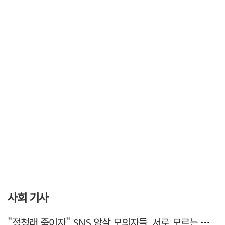
사회 기사
"정청래 죽이자" SNS 암살 모의자들, 서로 모르는 사이였다…檢송치