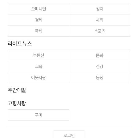
오피니언
정치
경제
사회
국제
스포츠
라이프 뉴스
부동산
문화
교육
건강
이웃사랑
동정
주간매일
고향사랑
구미
로그인