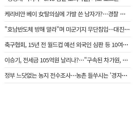
케리비안 베이 女탈의실에 가발 쓴 남자가?…경찰 추적 중
"호남반도체 방해 말라"며 미군기지 무단침입…대진연 회원 3명 '구속'
축구협회, 15년 전 월드컵 예선 외국인 심판 등 10여명에 '성 접대'
이승기, 전세금 105억원 날리나?…"구속된 차가원, 형사 범죄 영역"
정부 느닷없는 농지 전수조사…농촌 들쑤시는 '경자유전'의 칼날