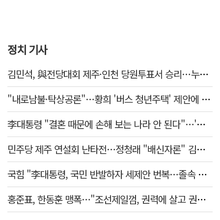
정치 기사
김민석, 與전당대회 제주·인천 당원투표서 승리…누적 득표는 '초박빙'
"내로남불·탁상공론"…황희 '버스 청년주택' 제안에 與 내부서도 쓴소리
李대통령 "결혼 때문에 손해 보는 나라 안 된다"…'결혼 페널티' 22개 손본다
민주당 제주 연설회 난타전…정청래 "배신자론" 김민석 "관리 무능"
국힘 "李대통령, 국민 반발하자 세제안 번복…졸속 국정 즉각 중단"
홍준표, 한동훈 맹폭…"조선제일껌, 권력에 살고 권력에 죽었다"