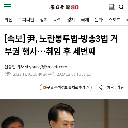
최신
오피니언
정치
사회
경제
국제
문화
스포츠
[속보] 尹, 노란봉투법-방송3법 거
부권 행사…취임 후 세번째
신중언 기자
shyoung3@imaeil.com
입력 2023-12-01 16:40:24 수정 2023-12-01 16:51:16
구글 검색 선호 출처로 추가