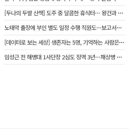
[두나의 두발 산책] 도주 중 달콤한 휴식터… 왕건과 지명 산책
노태악 출장에 부인 별도 일정 수행 직원도…보고서엔 '공식일정 참석'
[데이터로 보는 세상] 생존자는 5명, 기억하는 사람은 늘었다
임성근 전 해병대 1사단장 2심도 징역 3년…채상병 순직 책임 유죄