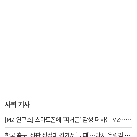
사회 기사
[MZ 연구소] 스마트폰에 '피처폰' 감성 더하는 MZ… 히퍼와 줄이어폰
한국 축구, 심판 성접대 경기서 '무패'…당시 올림픽 감독은 홍명보