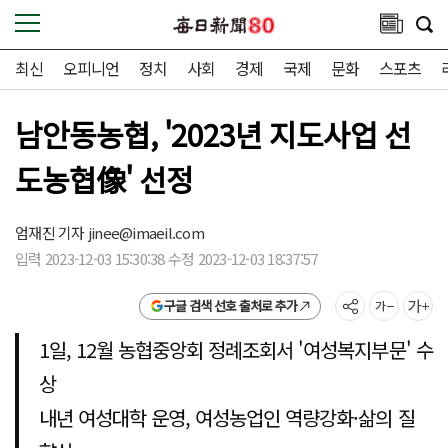
최신
오피니언
정치
사회
경제
국제
문화
스포츠
남안동농협, '2023년 지도사업 선
도농협像' 선정
엄재진 기자
jinee@imaeil.com
입력 2023-12-03 15:30:38 수정 2023-12-03 18:37:57
구글 검색 선호 출처로 추가
1일, 12월 농협중앙회 정례조회서 '여성복지부문' 수
상
내년 여성대학 운영, 여성농업인 역량강화·삶의 질