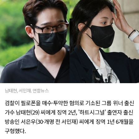
남태현, 서민재. 연합뉴스
검찰이 필로폰을 매수·투약한 혐의로 기소된 그룹 위너 출신
가수 남태현(29) 씨에게 징역 2년, '하트시그널' 출연자 출신
방송인 서은우(30·개명 전 서민재) 씨에게 징역 1년 6개월을
구형했다.