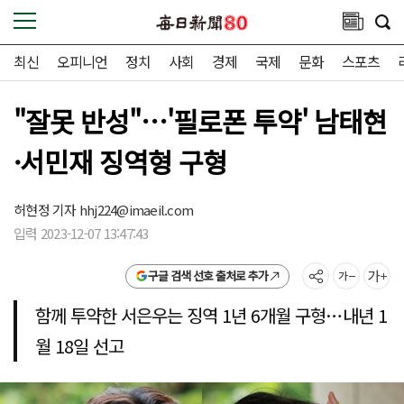
최신
오피니언
정치
사회
경제
국제
문화
스포츠
"잘못 반성"…'필로폰 투약' 남태현
·서민재 징역형 구형
허현정 기자
hhj224@imaeil.com
입력 2023-12-07 13:47:43
구글 검색 선호 출처로 추가
함께 투약한 서은우는 징역 1년 6개월 구형…내년 1
월 18일 선고