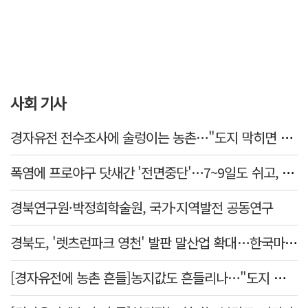
사회 기사
경자유전 전수조사에 술렁이는 농촌…"도지 막히면 농지값도 흔들"
폭염에 프로야구 닷새간 '전면중단'…7~9일도 쉬고, 11일 재개
경북연구원·박정희학술원, 국가·지역발전 공동연구
경북도, '렛츠런파크 영천' 발판 말산업 확대…한국마사회 유치도 총력
[경자유전에 농촌 흔들]농지값도 흔들리나…"도지 막히면 헐값 매물 나올 수도"