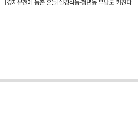
[경자유전에 농촌 흔들]실경작농·청년농 부담도 커진다