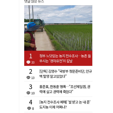
댓글 많은 뉴스
정부 느닷없는 농지 전수조사…농촌 들
쑤시는 '경자유전'의 칼날
33
[단독] 김영수 "국방부 청문준비단, 안규
백 탈영 알고있었다"
13
홍준표, 한동훈 맹폭…"조선제일껌, 권
력에 살고 권력에 죽었다"
10
[농지 전수조사 폐해] '쌀 받고 논 내 준'
도지농 이제 어쩌나?
8