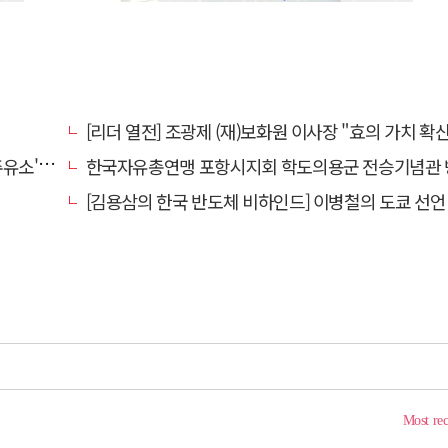
[리더 열전] 조광제 (재)보화원 이사장 "효의 가치 확산 위해 젊은층 참여 이끌어낼
' 선정
한국자유총연맹 포항시지회 학도의용군 전승기념관 
[김용삼의 한국 반도체 비하인드] 이병철의 도쿄 선언