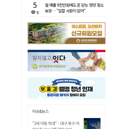
월 매출 9천만원에도 문 닫는 영양 젖소
농장… "일할 사람이 없어"
8
이슈&뉴스
"3세 아동 학대"…대구 북구 어