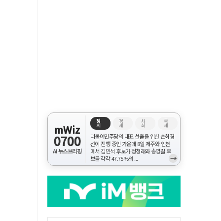
정
경
사
국
치
제
회
제
mWiz
0700
더불어민주당의 대표 선출을 위한 순회경
선이 진행 중인 가운데 8일 제주와 인천
AI 뉴스브리핑
에서 김민석 후보가 정청래와 송영길 후
→
보를 각각 47.75%의 ...