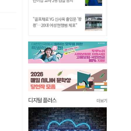
린이집 교사 2명 검찰 송치
"골프채로 YG 신사옥 출입문 '쾅
쾅'…20대 여성 현행범 체포"
디지털 플러스
더보기