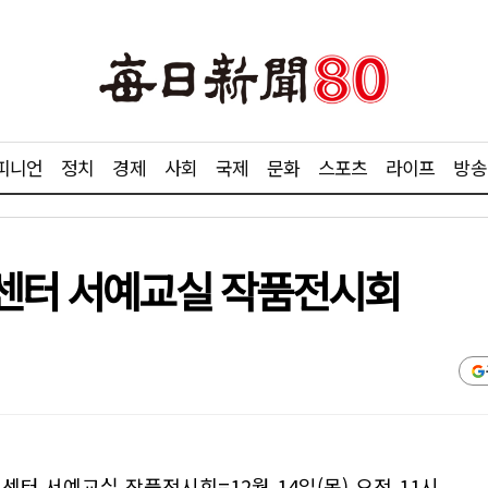
피니언
정치
경제
사회
국제
문화
스포츠
라이프
방송
치센터 서예교실 작품전시회
터 서예교실 작품전시회=12월 14일(목) 오전 11시