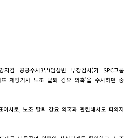
지검 공공수사3부(임삼빈 부장검사)가 SPC그룹
게뜨 제빵기사 노조 탈퇴 강요 의혹'을 수사하던 중
표이사로, 노조 탈퇴 강요 의혹과 관련해서도 피의자