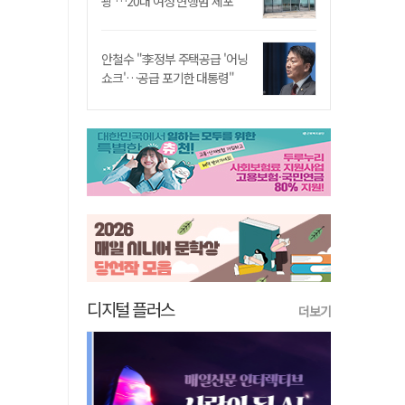
쾅'…20대 여성 현행범 체포"
안철수 "李정부 주택공급 '어닝
쇼크'…공급 포기한 대통령"
디지털 플러스
더보기