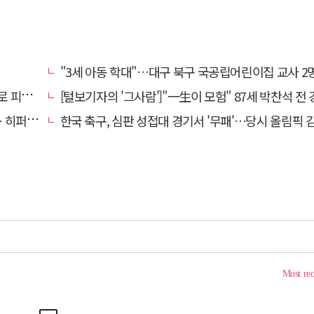
"3세 아동 학대"…대구 북구 국공립어린이집 교사 2명 검찰
난다"
[털보기자의 '그사람']"一生이 모험" 87세 박찬석 전 경북대
줄이어폰
한국 축구, 심판 성접대 경기서 '무패'…당시 올림픽 감독은 홍