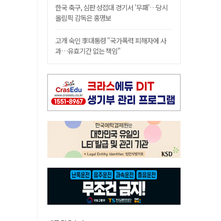
한국 축구, 심판 성접대 경기서 '무패'…당시
올림픽 감독은 홍명보
고개 숙인 李대통령 "국가폭력 피해자에 사
과…유효기간 없는 책임"