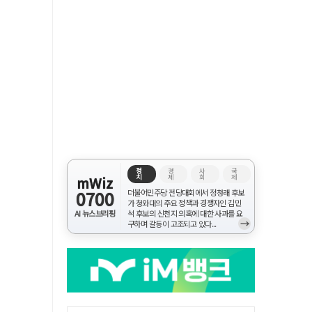
정
경
사
국
치
제
회
제
mWiz
0700
더불어민주당 전당대회에서 정청래 후보
가 청와대의 주요 정책과 경쟁자인 김민
AI 뉴스브리핑
석 후보의 신천지 의혹에 대한 사과를 요
→
구하며 갈등이 고조되고 있다...