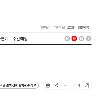
지면보기
기사제보
로그인
회원가입
·연예
주간매일
가
가
구글 검색 선호 출처로 추가