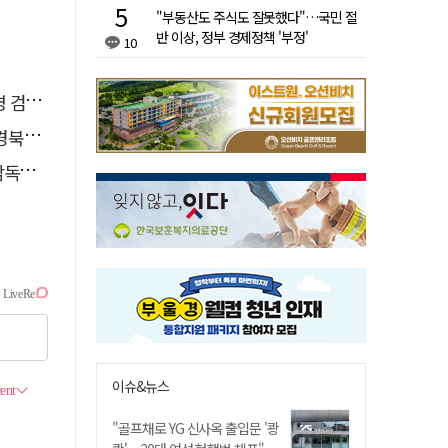
"부동산도 주식도 잘못했다"…국민 절
반 이상, 정부 경제정책 '부정'
10
 송치
 총장
명보
이슈&뉴스
"골프채로 YG 신사옥 출입문 '쾅