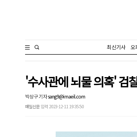
최신기사
오
'수사관에 뇌물 의혹' 검찰
박상구 기자
sang9@imaeil.com
매일신문
입력 2023-12-11 19:35:50