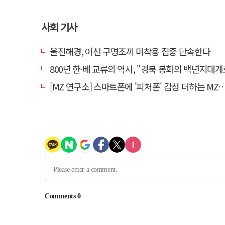
사회 기사
울진해경, 어선 구명조끼 미착용 집중 단속한다
800년 한·베 교류의 역사, "경북 봉화의 백년지대계로 피어
[MZ 연구소] 스마트폰에 '피처폰' 감성 더하는 MZ… 히퍼와 