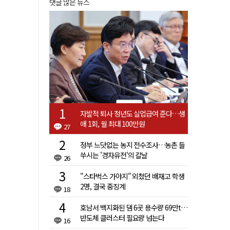
댓글 많은 뉴스
자발적 퇴사 청년도 실업급여 준다…생
애 1회, 월 최대 100만원
27
정부 느닷없는 농지 전수조사…농촌 들
쑤시는 '경자유전'의 칼날
26
"스타벅스 가야지" 외쳤던 배재고 학생
2명, 결국 중징계
18
호남서 백지화된 댐 6곳 용수량 69만t…
반도체 클러스터 필요량 넘는다
16