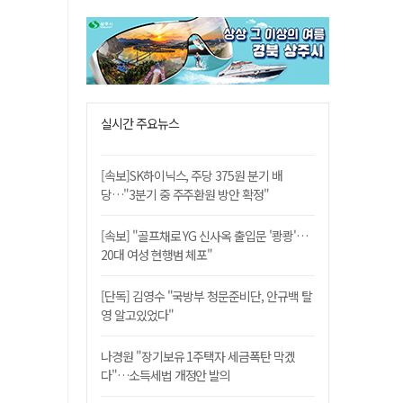
실시간 주요뉴스
[속보]SK하이닉스, 주당 375원 분기 배
당…"3분기 중 주주환원 방안 확정"
[속보] "골프채로 YG 신사옥 출입문 '쾅쾅'…
20대 여성 현행범 체포"
[단독] 김영수 "국방부 청문준비단, 안규백 탈
영 알고있었다"
나경원 "장기보유 1주택자 세금폭탄 막겠
다"…소득세법 개정안 발의