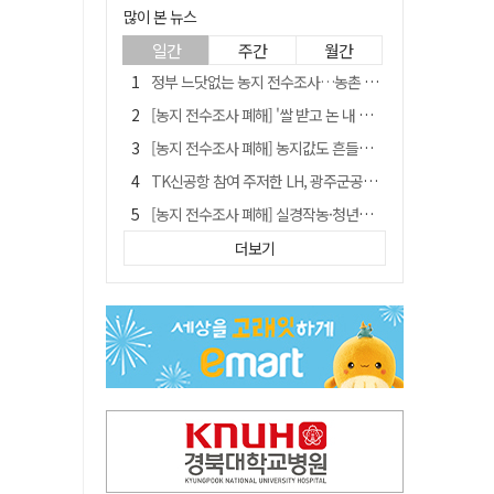
많이 본 뉴스
일간
주간
월간
정부 느닷없는 농지 전수조사…농촌 들쑤시는 '경자유전'의 칼날
[농지 전수조사 폐해] '쌀 받고 논 내 준' 도지농 이제 어쩌나?
[농지 전수조사 폐해] 농지값도 흔들리나…"도지 막히면 헐값 매물 나올 수도"
TK신공항 참여 주저한 LH, 광주군공항 사업에는 앞장
[농지 전수조사 폐해] 실경작농·청년농 부담도 커진다
[단독] 김영수 "국방부 청문준비단, 안규백 탈영 알고있었다"
더보기
[기고] 대구 미래는 금호강·팔공산에 있다
청도군정 '두 시어머니'가 되어서는 안된다
홈플러스 다시 문 연다… 대구경북 매장도 재개장 준비 돌입
"상법개정해도 주주가 '봉'"…하이닉스 솔리다임 상장설에 술렁[개미와글와글]