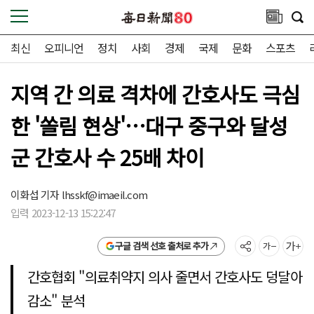
최신
오피니언
정치
사회
경제
국제
문화
스포츠
지역 간 의료 격차에 간호사도 극심
한 '쏠림 현상'…대구 중구와 달성
군 간호사 수 25배 차이
이화섭 기자
lhsskf@imaeil.com
입력 2023-12-13 15:22:47
구글 검색 선호 출처로 추가
간호협회 "의료취약지 의사 줄면서 간호사도 덩달아
감소" 분석