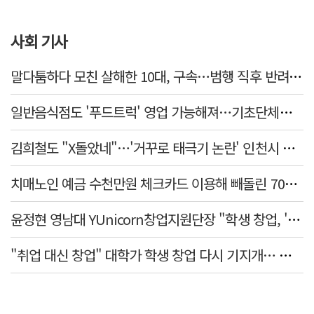
사회 기사
말다툼하다 모친 살해한 10대, 구속…범행 직후 반려견도 죽여
일반음식점도 '푸드트럭' 영업 가능해져…기초단체별 조례 개정 움직임
김희철도 "X돌았네"…'거꾸로 태극기 논란' 인천시 현수막, 이틀 만에 철거
치매노인 예금 수천만원 체크카드 이용해 빼돌린 70대 간병인, 집행유예
윤정현 영남대 YUnicorn창업지원단장 "학생 창업, '팀 빌딩'이 제일 중요"
"취업 대신 창업" 대학가 학생 창업 다시 기지개… 창업자·기업·매출 동반 성장