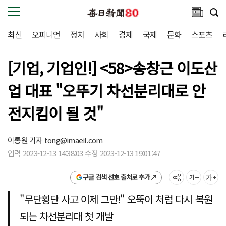
최신
오피니언
정치
사회
경제
국제
문화
스포츠
[기업, 기업인!] <58>송창근 이도산
업 대표 "오뚜기 차선분리대로 안
전지킴이 될 것"
이통원 기자 tong@imaeil.com
입력 2023-12-13 14:38:03 수정 2023-12-13 19:01:47
구글 검색 선호 출처로 추가
"무단횡단 사고 이제 그만!" 오뚝이 처럼 다시 복원
되는 차선분리대 첫 개발