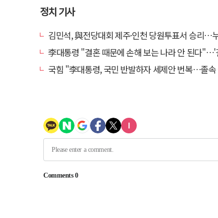
정치 기사
김민석, 與전당대회 제주·인천 당원투표서 승리…누적 득표는 '
李대통령 "결혼 때문에 손해 보는 나라 안 된다"…'결혼 페널티' 22개
국힘 "李대통령, 국민 반발하자 세제안 번복…졸속 국정 즉각