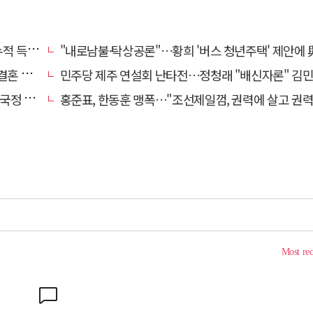
초박빙'
"내로남불·탁상공론"…황희 '버스 청년주택' 제안에 與 내부서도 쓴
 손본다
민주당 제주 연설회 난타전…정청래 "배신자론" 김민석 "관리 무
 중단"
홍준표, 한동훈 맹폭…"조선제일껌, 권력에 살고 권력에 죽었