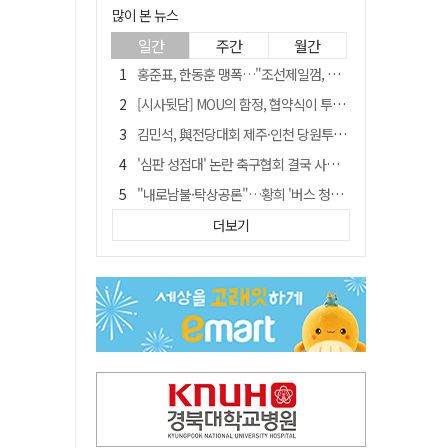
많이 본 뉴스
일간
주간
월간
홍준표, 한동훈 맹폭…"조선제일껌, 권력에 살고 권력에 죽었다"
[시사뒷담] MOU의 함정, 협약식이 투자 확정은 아니긴 해
김민석, 與전당대회 제주·인천 당원투표서 승리…누적 득표는 '초박빙'
'심판 성접대' 논란 축구협회 결국 사과…"깊이 반성, 쇄신하겠다"
"내로남불·탁상공론"…황희 '버스 청년주택' 제안에 與 내부서도 쓴소리
"경로당 통장에 비밀번호가 적혀 있다"…전국 돌며 경로당 13곳 턴 30대 구속
더보기
"침대에 결박, 탈진"…평생 교회서 산 11세 남아, 병원 이송 끝 숨져
예안향교 대성전, '국가지정 보물로 지정'
휠체어 환자 발로 밀어 숨지게 한 70대 간병인…2심도 집행유예
박권현 청도군수, 국무총리에 "청도 물 공급 최대 3만t 늘려달라"