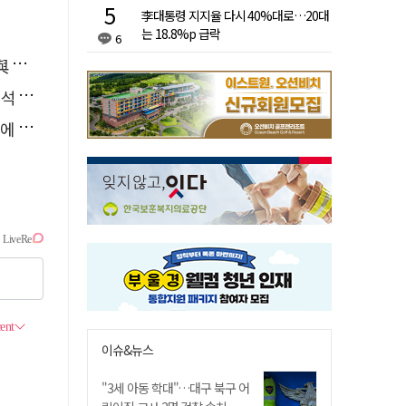
李대통령 지지율 다시 40%대로…20대
는 18.8%p 급락
6
소리
능"
다"
이슈&뉴스
"3세 아동 학대"…대구 북구 어