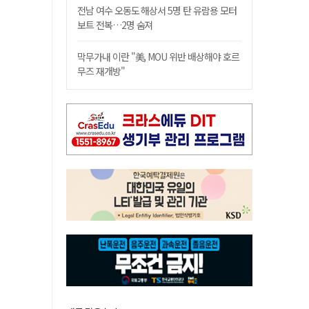
전남 여수 오동도 해상서 5명 탄 유람용 모터
보트 전복…2명 숨져
막무가내 이란 "美, MOU 위반 배상해야 호르
무즈 재개방"