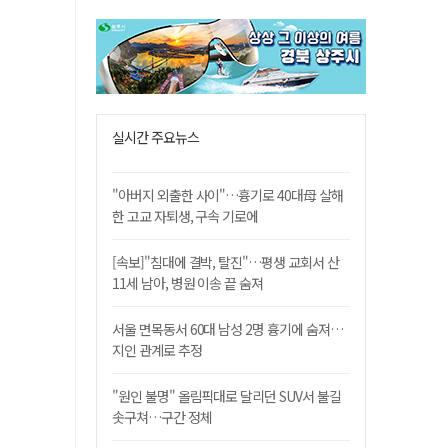
실시간 주요뉴스
"아버지 외출한 사이"…흉기로 40대母 살해
한 고교 자퇴생, 구속 기로에
[속보]"침대에 결박, 탈진"…평생 교회서 산
11세 남아, 병원 이송 끝 숨져
서울 면목동서 60대 남성 2명 흉기에 숨져…
지인 관계로 추정
"원인 불명" 올림픽대로 달리던 SUV서 불길
솟구쳐…구간 정체