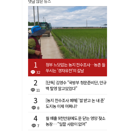
댓글 많은 뉴스
정부 느닷없는 농지 전수조사…농촌 들
쑤시는 '경자유전'의 칼날
32
[단독] 김영수 "국방부 청문준비단, 안규
백 탈영 알고있었다"
11
[농지 전수조사 폐해] '쌀 받고 논 내 준'
도지농 이제 어쩌나?
8
월 매출 9천만원에도 문 닫는 영양 젖소
농장… "일할 사람이 없어"
7