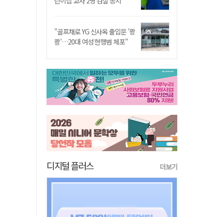
린이집 교사 2명 검찰 송치
"골프채로 YG 신사옥 출입문 '쾅
쾅'…20대 여성 현행범 체포"
디지털 플러스
더보기