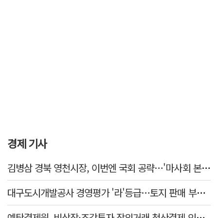
경제 기사
김병삼 경북 영천시장, 이번엔 국회 공략…'마사회 본사 이전·광역교통망 확충' 요청
대구도시개발공사 경영평가 '라'등급…토지 판매 부진에 1년 만에 두 단계 '뚝'
예탁결제원, 비상장·조각투자 장외거래 청산결제 인프라 구축 착수…연내 가동