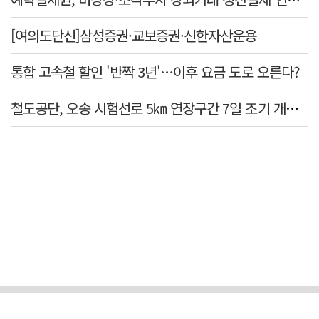
[여의도단신]삼성증권·교보증권·신한자산운용
통합 고속철 할인 '반짝 3년'…이후 요금 도로 오른다?
철도공단, 오송 시험선로 5㎞ 연장구간 7일 조기 개통…LA 메트로 사업 지원