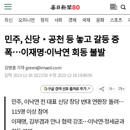
최신
오피니언
정치
사회
경제
국제
문화
스포츠
민주, 신당‧공천 등 놓고 갈등 증
폭…이재명·이낙연 회동 불발
강영훈 기자
green@imaeil.com
입력 2023-12-18 18:21:50 수정 2023-12-18 19:49:56
구글 검색 선호 출처로 추가
민주, 이낙연 전 대표 신당 창당 반대 연판장 돌려…
115명 이상 참여
이재명, 김부겸과 만나 협력 강조…이낙연·정세균과