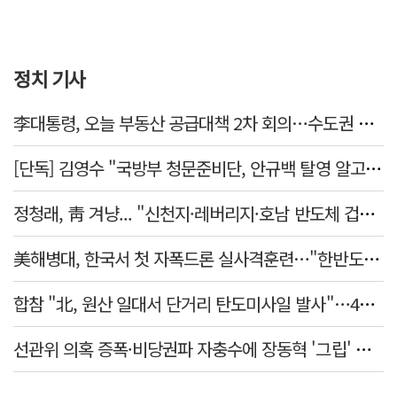
정치 기사
李대통령, 오늘 부동산 공급대책 2차 회의…수도권 공급안 논의
[단독] 김영수 "국방부 청문준비단, 안규백 탈영 알고있었다"
정청래, 靑 겨냥... "신천지·레버리지·호남 반도체 겁박 사과하라"
美해병대, 한국서 첫 자폭드론 실사격훈련…"한반도 지형 학습"
합참 "北, 원산 일대서 단거리 탄도미사일 발사"…42일 만
선관위 의혹 증폭·비당권파 자충수에 장동혁 '그립' 더 강해졌다