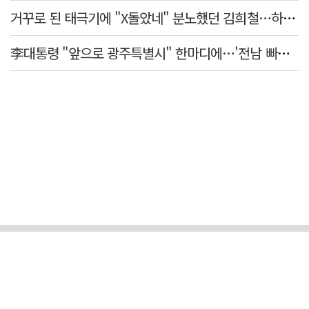
거꾸로 된 태극기에 "X돌았네" 분노했던 김희철…하루만에 사과
李대통령 "앞으로 광주특별시" 한마디에…'전남 빠진 약칭' 논란 재점화