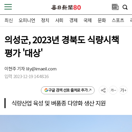
최신
오피니언
정치
사회
경제
국제
문화
스포츠
의성군, 2023년 경북도 식량시책
평가 '대상'
이현주 기자
lily@imaeil.com
입력 2023-12-19 14:48:16
구글 검색 선호 출처로 추가
식량산업 육성 및 벼품종 다양화 생산 지원