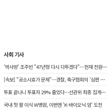
사회 기사
'박사방' 조주빈 "47년형 다시 다투겠다"…헌재 전원일치 기각
[속보] "공소시효가 문제"…경찰, 축구협회의 '심판 성접대' 수사 여부 검토한다
투표 끝나니 투표자 29% 줄었다…선관위 최종 집계서 수백명 '증발'
국내 첫 팔 이식 W병원, 이번엔 'K-바이오닉 암' 도전