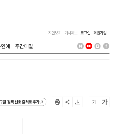
지면보기
기사제보
로그인
회원가입
·연예
주간매일
가
가
구글 검색 선호 출처로 추가