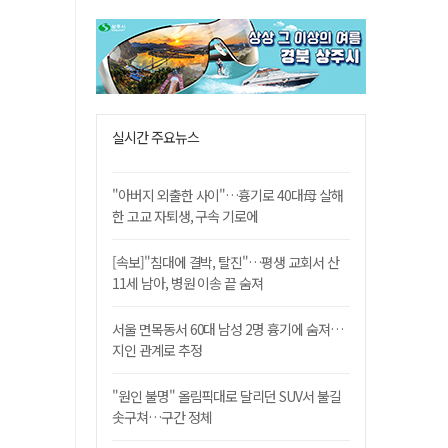
실시간 주요뉴스
"아버지 외출한 사이"…흉기로 40대母 살해
한 고교 자퇴생, 구속 기로에
[속보]"침대에 결박, 탈진"…평생 교회서 산
11세 남아, 병원 이송 끝 숨져
서울 면목동서 60대 남성 2명 흉기에 숨져…
지인 관계로 추정
"원인 불명" 올림픽대로 달리던 SUV서 불길
솟구쳐…구간 정체