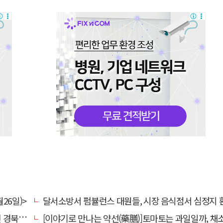
26일)>
달서소방서 펌뷸런스 대원들, 시장 음식점서 심정지 환자 생명
대 총장
[이야기로 만나는 약선(藥膳)]토마토는 과일일까, 채