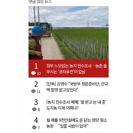
댓글 많은 뉴스
정부 느닷없는 농지 전수조사…농촌 들
쑤시는 '경자유전'의 칼날
32
[단독] 김영수 "국방부 청문준비단, 안규
백 탈영 알고있었다"
11
[농지 전수조사 폐해] '쌀 받고 논 내 준'
도지농 이제 어쩌나?
8
월 매출 9천만원에도 문 닫는 영양 젖소
농장… "일할 사람이 없어"
7