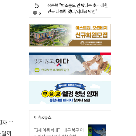
장동혁 "법조문도 안 봤다는 李…대한
민국 대통령 맞나, 역대급 망언"
6
이슈&뉴스
 살려
"3세 아동 학대"…대구 북구 어
소일까