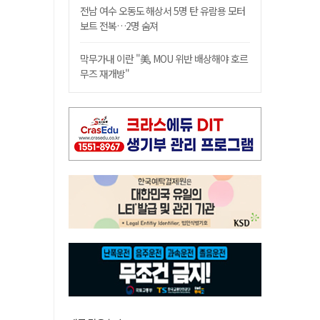
전남 여수 오동도 해상서 5명 탄 유람용 모터
보트 전복…2명 숨져
막무가내 이란 "美, MOU 위반 배상해야 호르
무즈 재개방"