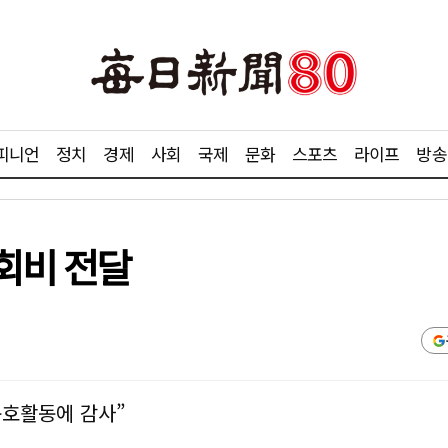
피니언
정치
경제
사회
국제
문화
스포츠
라이프
방송
회비 전달
구호활동에 감사”