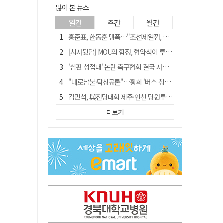
많이 본 뉴스
일간
주간
월간
홍준표, 한동훈 맹폭…"조선제일껌, 권력에 살고 권력에 죽었다"
[시사뒷담] MOU의 함정, 협약식이 투자 확정은 아니긴 해
'심판 성접대' 논란 축구협회 결국 사과…"깊이 반성, 쇄신하겠다"
"내로남불·탁상공론"…황희 '버스 청년주택' 제안에 與 내부서도 쓴소리
김민석, 與전당대회 제주·인천 당원투표서 승리…누적 득표는 '초박빙'
"경로당 통장에 비밀번호가 적혀 있다"…전국 돌며 경로당 13곳 턴 30대 구속
더보기
예안향교 대성전, '국가지정 보물로 지정'
"침대에 결박, 탈진"…평생 교회서 산 11세 남아, 병원 이송 끝 숨져
휠체어 환자 발로 밀어 숨지게 한 70대 간병인…2심도 집행유예
[금주의 이슈] 하늘의 외계인, 바다의 귀향자…영화 '호프'와 '오디세이'