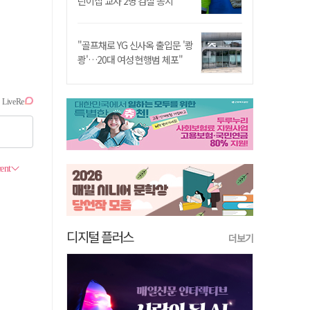
린이집 교사 2명 검찰 송치
"골프채로 YG 신사옥 출입문 '쾅
쾅'…20대 여성 현행범 체포"
디지털 플러스
더보기