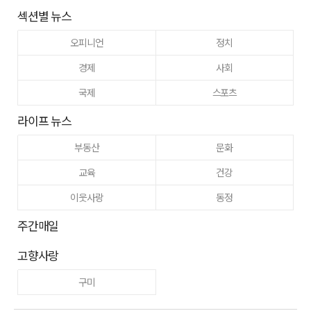
섹션별 뉴스
오피니언
정치
경제
사회
국제
스포츠
라이프 뉴스
부동산
문화
교육
건강
이웃사랑
동정
주간매일
고향사랑
구미