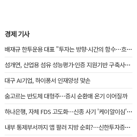
경제 기사
배재규 한투운용 대표 "투자는 방향·시간의 함수…흐름 따라 장기투자해야"
섬개연, 산업용 섬유 성능평가·인증 지원기반 구축사업 참여
대구 AI기업, 하이퐁서 인재양성 맞손
숨고르는 반도체 대형주…증시 순환매 온기 이어질까
하나은행, 자체 FDS 고도화…신종 사기 '케이알이심' 예방
내부 통제부서까지 앱 팔러 지방 순회?…신한투자증권의 도 넘은 '슈퍼SOL' 쥐어짜기