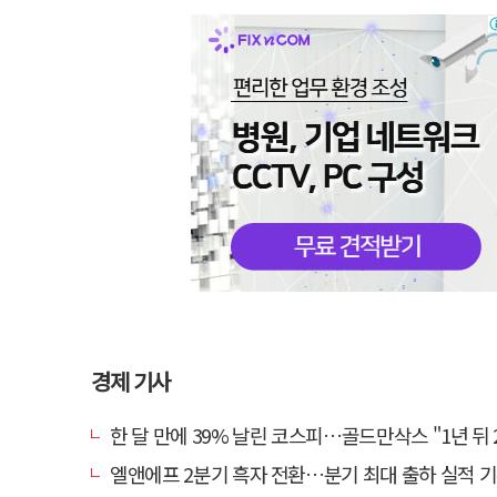
경제 기사
한 달 만에 39% 날린 코스피…골드만삭스 "1년 뒤 2배" 예상
엘앤에프 2분기 흑자 전환…분기 최대 출하 실적 