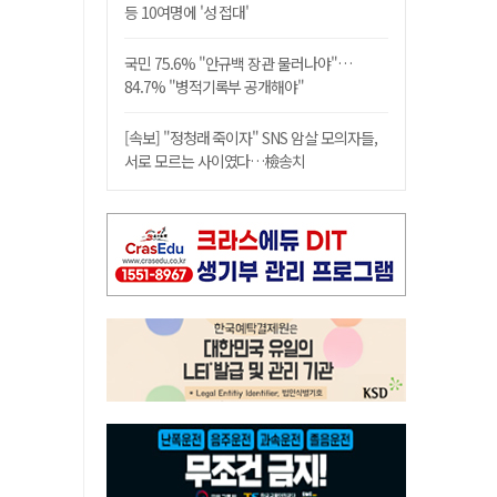
등 10여명에 '성 접대'
국민 75.6% "안규백 장관 물러나야"…
84.7% "병적기록부 공개해야"
[속보] "정청래 죽이자" SNS 암살 모의자들,
서로 모르는 사이였다…檢송치