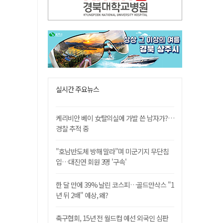
실시간 주요뉴스
케리비안 베이 女탈의실에 가발 쓴 남자가?…
경찰 추적 중
"호남반도체 방해 말라"며 미군기지 무단침
입…대진연 회원 3명 '구속'
한 달 만에 39% 날린 코스피…골드만삭스 "1
년 뒤 2배" 예상, 왜?
축구협회, 15년 전 월드컵 예선 외국인 심판