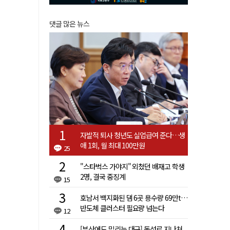
댓글 많은 뉴스
자발적 퇴사 청년도 실업급여 준다…생
애 1회, 월 최대 100만원
25
"스타벅스 가야지" 외쳤던 배재고 학생
2명, 결국 중징계
15
호남서 백지화된 댐 6곳 용수량 69만t…
반도체 클러스터 필요량 넘는다
12
[부산에도 밀리는 대구] 동성로 지나쳐