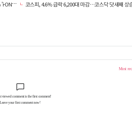
비대면 출시
코스피, 4.6% 급락 6,200대 마감…코스닥 닷새째 상