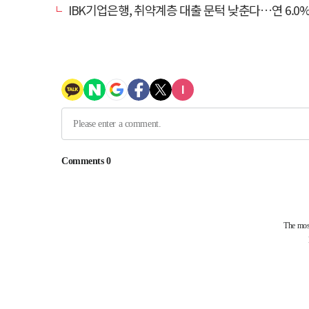
IBK기업은행, 취약계층 대출 문턱 낮춘다…연 6.0% 'i-ONE 햇살론 특례보증' 