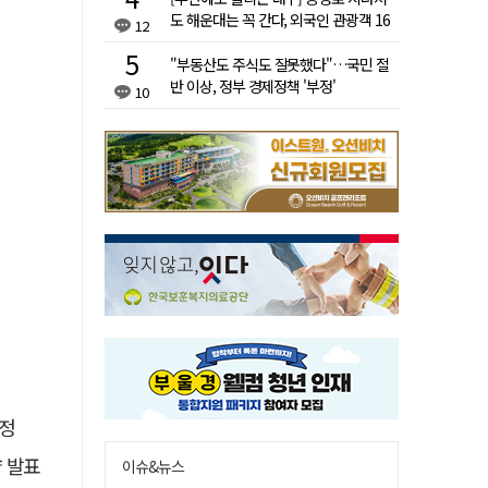
도 해운대는 꼭 간다, 외국인 관광객 16
12
배 차이
"부동산도 주식도 잘못했다"…국민 절
반 이상, 정부 경제정책 '부정'
10
선정
략 발표
이슈&뉴스