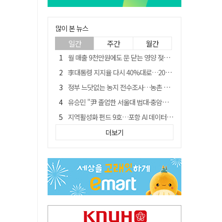
많이 본 뉴스
일간
주간
월간
월 매출 9천만원에도 문 닫는 영양 젖소농장… "일할 사람이 없어"
李대통령 지지율 다시 40%대로…20대는 18.8%p 급락
정부 느닷없는 농지 전수조사…농촌 들쑤시는 '경자유전'의 칼날
유승민 "尹 졸업한 서울대 법대·충암고도 없애야"…李 육사 통합 직격
지역활성화 펀드 9호…포항 AI 데이터센터에 6천억 투입
국민 51.9% "李 대통령 재판 재개 필요하다"
더보기
경북 영천시, 9월부터 11월까지 반값 여행 혜택 제공
[농지 전수조사 폐해] 농지값도 흔들리나…"도지 막히면 헐값 매물 나올 수도"
아쉬운 태클
'솔리다임 IPO 추진설' SK하이닉스, 주가 9% 급락