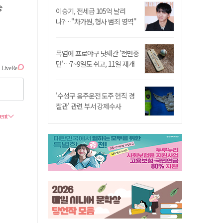
승
이승기, 전세금 105억 날리
나?…"차가원, 형사 범죄 영역"
폭염에 프로야구 닷새간 '전면중
단'…7~9일도 쉬고, 11일 재개
'수성구 음주운전 도주 현직 경
찰관' 관련 부서 강제수사